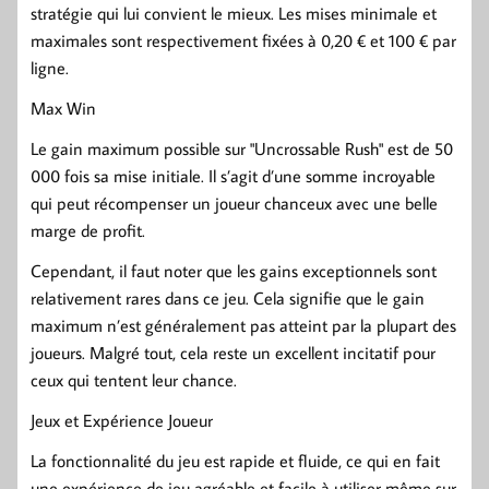
stratégie qui lui convient le mieux. Les mises minimale et
maximales sont respectivement fixées à 0,20 € et 100 € par
ligne.
Max Win
Le gain maximum possible sur "Uncrossable Rush" est de 50
000 fois sa mise initiale. Il s’agit d’une somme incroyable
qui peut récompenser un joueur chanceux avec une belle
marge de profit.
Cependant, il faut noter que les gains exceptionnels sont
relativement rares dans ce jeu. Cela signifie que le gain
maximum n’est généralement pas atteint par la plupart des
joueurs. Malgré tout, cela reste un excellent incitatif pour
ceux qui tentent leur chance.
Jeux et Expérience Joueur
La fonctionnalité du jeu est rapide et fluide, ce qui en fait
une expérience de jeu agréable et facile à utiliser même sur