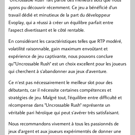
ayons pu découvrir récemment. Ce jeu a bénéficié d’un
travail dédié et minutieux de la part du développeur
Evoplay, qui a réussi à créer un équilibre parfait entre
l’aspect divertissant et le côté rentable.
En considérant les caractéristiques telles que RTP modéré,
volatilité raisonnable, gain maximum envoûtant et
expérience de jeu captivante, nous pouvons conclure
qu’"Uncrossable Rush" est un choix excellent pour les joueurs
qui cherchent à s’abandonner aux jeux d’aventure.
Ce n’est pas nécessairement le meilleur slot pour des
débutants, car il nécessite certaines compétences et
stratégies de jeu. Malgré tout, l’équilibre entre difficulté et
récompense dans "Uncrossable Rush" représente un
véritable pari héroïque qui peut s’avérer très satisfaisant.
Nous recommandons vivement à tous les passionnés de
jeux d’argent et aux joueurs expérimentés de donner une