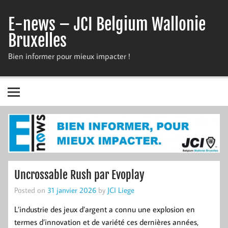
Skip
to
E-news – JCI Belgium Wallonie
content
Bruxelles
Bien informer pour mieux impacter !
Uncrossable Rush par Evoplay
Posted on
31 janvier 2026
by
JCI Liege
L’industrie des jeux d’argent a connu une explosion en
termes d’innovation et de variété ces dernières années,