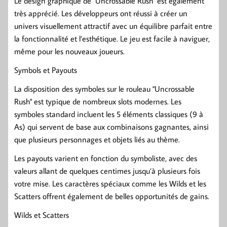
Le design graphique de "Uncrossable Rush" est également
très apprécié. Les développeurs ont réussi à créer un
univers visuellement attractif avec un équilibre parfait entre
la fonctionnalité et l’esthétique. Le jeu est facile à naviguer,
même pour les nouveaux joueurs.
Symbols et Payouts
La disposition des symboles sur le rouleau "Uncrossable
Rush" est typique de nombreux slots modernes. Les
symboles standard incluent les 5 éléments classiques (9 à
As) qui servent de base aux combinaisons gagnantes, ainsi
que plusieurs personnages et objets liés au thème.
Les payouts varient en fonction du symboliste, avec des
valeurs allant de quelques centimes jusqu’à plusieurs fois
votre mise. Les caractères spéciaux comme les Wilds et les
Scatters offrent également de belles opportunités de gains.
Wilds et Scatters