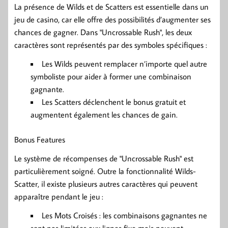
La présence de Wilds et de Scatters est essentielle dans un
jeu de casino, car elle offre des possibilités d’augmenter ses
chances de gagner. Dans "Uncrossable Rush", les deux
caractères sont représentés par des symboles spécifiques :
Les Wilds peuvent remplacer n’importe quel autre
symboliste pour aider à former une combinaison
gagnante.
Les Scatters déclenchent le bonus gratuit et
augmentent également les chances de gain.
Bonus Features
Le système de récompenses de "Uncrossable Rush" est
particulièrement soigné. Outre la fonctionnalité Wilds-
Scatter, il existe plusieurs autres caractères qui peuvent
apparaître pendant le jeu :
Les Mots Croisés : les combinaisons gagnantes ne