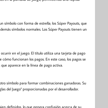
 un símbolo con forma de estrella; los Súper Payouts, que
s demás símbolos normales. Los Súper Payouts tienen un
rrir en el juego. El título utiliza una tarjeta de pago
 cómo funcionan los pagos. En este caso, los pagos se
s que aparece en la línea de pago activa.
 otro símbolo para formar combinaciones ganadoras. Su
las del Juego" proporcionadas por el desarrollador.
bien definidos, lo que genera confusión acerca de su