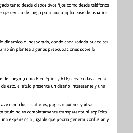
ado tanto desde dispositivos fijos como desde teléfonos
a experiencia de juego para una amplia base de usuarios
safío dinámico e inesperado, donde cada rodada puede ser
, también plantea algunas preocupaciones sobre la
ve del juego (como Free Spins y RTP) crea dudas acerca
 de esto, el título presenta un diseño interesante y una
lave como los escatteres, pagos máximos y otras
ste título no es completamente transparente ni explícito.
una experiencia jugable que podría generar confusión y