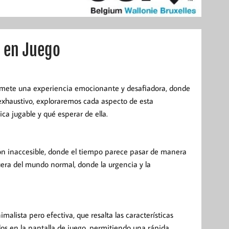
e en Juego
romete una experiencia emocionante y desafiadora, donde
s exhaustivo, exploraremos cada aspecto de esta
ca jugable y qué esperar de ella.
cón inaccesible, donde el tiempo parece pasar de manera
fuera del mundo normal, donde la urgencia y la
alista pero efectiva, que resalta las características
idos en la pantalla de juego, permitiendo una rápida