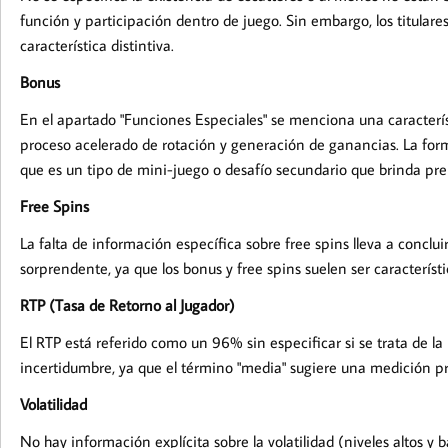
función y participación dentro de juego. Sin embargo, los titulare
característica distintiva.
Bonus
En el apartado "Funciones Especiales" se menciona una caracterí
proceso acelerado de rotación y generación de ganancias. La form
que es un tipo de mini-juego o desafío secundario que brinda pre
Free Spins
La falta de información específica sobre free spins lleva a conclui
sorprendente, ya que los bonus y free spins suelen ser caracterí
RTP (Tasa de Retorno al Jugador)
El RTP está referido como un 96% sin especificar si se trata de la
incertidumbre, ya que el término "media" sugiere una medición p
Volatilidad
No hay información explícita sobre la volatilidad (niveles altos y 