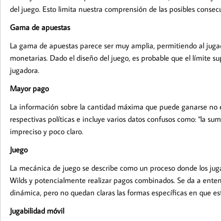
del juego. Esto limita nuestra comprensión de las posibles consecu
Gama de apuestas
La gama de apuestas parece ser muy amplia, permitiendo al jugad
monetarias. Dado el diseño del juego, es probable que el límite su
jugadora.
Mayor pago
La información sobre la cantidad máxima que puede ganarse no está
respectivas políticas e incluye varios datos confusos como: "la sum
impreciso y poco claro.
Juego
La mecánica de juego se describe como un proceso donde los jug
Wilds y potencialmente realizar pagos combinados. Se da a entend
dinámica, pero no quedan claras las formas específicas en que est
Jugabilidad móvil