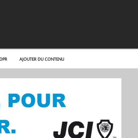
GDPR
AJOUTER DU CONTENU