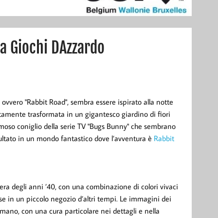
da Giochi DAzzardo
, ovvero "Rabbit Road", sembra essere ispirato alla notte
tamente trasformata in un gigantesco giardino di fiori
 famoso coniglio della serie TV "Bugs Bunny" che sembrano
ultato in un mondo fantastico dove l’avventura è
Rabbit
fera degli anni ’40, con una combinazione di colori vivaci
se in un piccolo negozio d’altri tempi. Le immagini dei
mano, con una cura particolare nei dettagli e nella