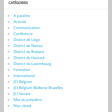
CATÉGORIES
A paraître
Activité
Communication
Conférence
District de Liège
District de Namur
District du Brabant
District du Hainaut
District du Luxembourg
Formation
International
JCI Belgium
JCI Belgium Wallonie Bruxelles
JCI Senate
Mot du président
Non classé