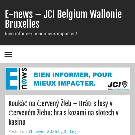
Skip
to
E-news – JCI Belgium Wallonie
content
Bruxelles
Bien informer pour mieux impacter !
Koukáč na Červený Žleb – Hráti s losy v
Červeném žlebu: hra s kozami na slotech v
kasinu
Posted on
31 janvier 2026
by
JCI Liege