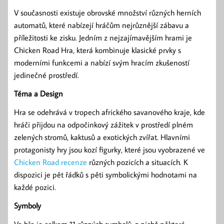
V současnosti existuje obrovské množství různých herních
automatů, které nabízejí hráčům nejrůznější zábavu a
příležitosti ke zisku. Jedním z nejzajímavějším hrami je
Chicken Road Hra, která kombinuje klasické prvky s
moderními funkcemi a nabízí svým hracím zkušeností
jedinečné prostředí.
Téma a Design
Hra se odehrává v tropech afrického savanového kraje, kde
hráči přijdou na odpočinkový zážitek v prostředí plném
zelených stromů, kaktusů a exotických zvířat. Hlavními
protagonisty hry jsou kozí figurky, které jsou vyobrazené ve
Chicken Road recenze
různých pozicích a situacích. K
dispozici je pět řádků s pěti symbolickými hodnotami na
každé pozici.
Symboly