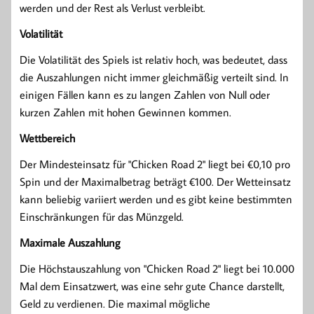
werden und der Rest als Verlust verbleibt.
Volatilität
Die Volatilität des Spiels ist relativ hoch, was bedeutet, dass
die Auszahlungen nicht immer gleichmäßig verteilt sind. In
einigen Fällen kann es zu langen Zahlen von Null oder
kurzen Zahlen mit hohen Gewinnen kommen.
Wettbereich
Der Mindesteinsatz für "Chicken Road 2" liegt bei €0,10 pro
Spin und der Maximalbetrag beträgt €100. Der Wetteinsatz
kann beliebig variiert werden und es gibt keine bestimmten
Einschränkungen für das Münzgeld.
Maximale Auszahlung
Die Höchstauszahlung von "Chicken Road 2" liegt bei 10.000
Mal dem Einsatzwert, was eine sehr gute Chance darstellt,
Geld zu verdienen. Die maximal mögliche