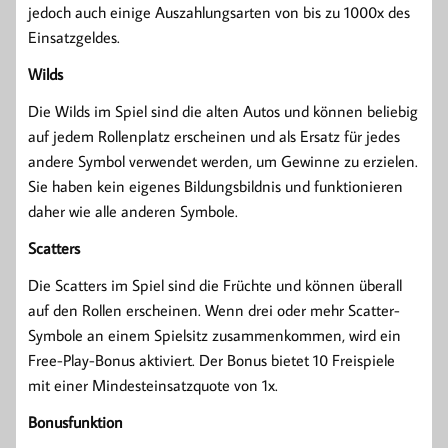
jedoch auch einige Auszahlungsarten von bis zu 1000x des
Einsatzgeldes.
Wilds
Die Wilds im Spiel sind die alten Autos und können beliebig
auf jedem Rollenplatz erscheinen und als Ersatz für jedes
andere Symbol verwendet werden, um Gewinne zu erzielen.
Sie haben kein eigenes Bildungsbildnis und funktionieren
daher wie alle anderen Symbole.
Scatters
Die Scatters im Spiel sind die Früchte und können überall
auf den Rollen erscheinen. Wenn drei oder mehr Scatter-
Symbole an einem Spielsitz zusammenkommen, wird ein
Free-Play-Bonus aktiviert. Der Bonus bietet 10 Freispiele
mit einer Mindesteinsatzquote von 1x.
Bonusfunktion