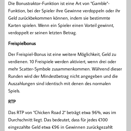
Die Bonustraktor-Funktion ist eine Art von "Gamble"-
Funktion, bei der Spieler ihre Gewinne verdoppeln oder ihr
Geld zurückbekommen können, indem sie bestimmte
Karten spielen. Wenn ein Spieler einen Vorteil gewinnt,
verdoppelt er seinen letzten Betrag.
Freispielbonus
Der Freispiel-Bonus ist eine weitere Möglichkeit, Geld zu
verdienen. 10 Freispiele werden aktiviert, wenn drei oder
mehr Scatter-Symbole zusammenkommen. Während dieser
Runden wird der Mindestbetrag nicht angegeben und die
Auszahlungen sind identisch mit denen des normalen
Spiels.
RTP
Das RTP von "Chicken Road 2" beträgt etwa 96%, was im
Durchschnitt liegt. Das bedeutet, dass für jedes €100
eingezahlte Geld etwa €96 in Gewinnen zurückgezahlt