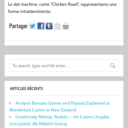
Le slot machine, come "Chicken Road", rappresentano una
forma intrattenimento.
ARTICLES RÉCENTS
Analysis Bonuses Games and Payouts Explained at
Wonderluck Casino in New Zealand
Urodzinowy Miesiąc Radości – Iris Casino Urządza
Uroczystość dla Polskich Graczy