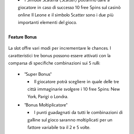
giocatore in caso di successo 10 free Spins sul casinò
online Il Leone e il simbolo Scatter sono i due più
importanti elementi del gioco.
Feature Bonus
La slot offre vari modi per incrementare le chances. I
caratteristici tre bonus possono essere attivati con la
comparsa di specifiche combinazioni sui 5 rulli:
"Super Bonus"
Il giocatore potrà scegliere in quale delle tre
città immaginarie svolgere i 10 free Spins: New
York, Parigi o Londra.
"Bonus Moltiplicatore"
I punti guadagnati da tutti le combinazioni di
galline sul gioco saranno moltiplicati per un
fattore variabile tra il 2 e 5 volte.