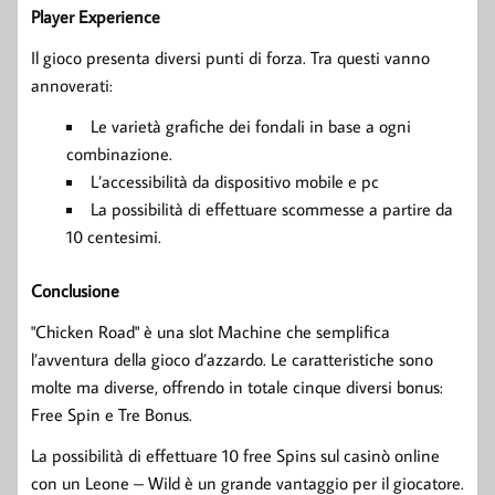
Player Experience
Il gioco presenta diversi punti di forza. Tra questi vanno
annoverati:
Le varietà grafiche dei fondali in base a ogni
combinazione.
L’accessibilità da dispositivo mobile e pc
La possibilità di effettuare scommesse a partire da
10 centesimi.
Conclusione
"Chicken Road" è una slot Machine che semplifica
l’avventura della gioco d’azzardo. Le caratteristiche sono
molte ma diverse, offrendo in totale cinque diversi bonus:
Free Spin e Tre Bonus.
La possibilità di effettuare 10 free Spins sul casinò online
con un Leone – Wild è un grande vantaggio per il giocatore.