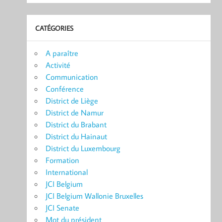
CATÉGORIES
A paraître
Activité
Communication
Conférence
District de Liège
District de Namur
District du Brabant
District du Hainaut
District du Luxembourg
Formation
International
JCI Belgium
JCI Belgium Wallonie Bruxelles
JCI Senate
Mot du président