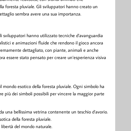
a foresta pluviale. Gli sviluppatori hanno creato un
ettaglio sembra avere una sua importanza.
li sviluppatori hanno utilizzato tecniche d’avanguardia
listici e animazioni fluide che rendono il gioco ancora
tremamente dettagliato, con piante, animali e anche
a essere stato pensato per creare un’esperienza visiva
il mondo esotico della foresta pluviale. Ogni simbolo ha
e più dei simboli possibili per vincere la maggior parte
 da una bellissima vetrina contenente un teschio d’avorio.
tica della foresta pluviale.
a libertà del mondo naturale.