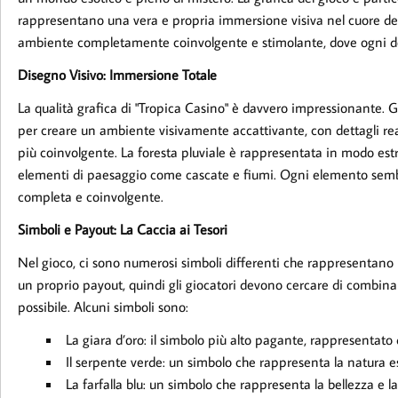
rappresentano una vera e propria immersione visiva nel cuore dell
ambiente completamente coinvolgente e stimolante, dove ogni d
Disegno Visivo: Immersione Totale
La qualità grafica di "Tropica Casino" è davvero impressionante. G
per creare un ambiente visivamente accattivante, con dettagli rea
più coinvolgente. La foresta pluviale è rappresentata in modo es
elementi di paesaggio come cascate e fiumi. Ogni elemento sembr
completa e coinvolgente.
Simboli e Payout: La Caccia ai Tesori
Nel gioco, ci sono numerosi simboli differenti che rappresentano 
un proprio payout, quindi gli giocatori devono cercare di combinar
possibile. Alcuni simboli sono:
La giara d’oro: il simbolo più alto pagante, rappresentato
Il serpente verde: un simbolo che rappresenta la natura eso
La farfalla blu: un simbolo che rappresenta la bellezza e l