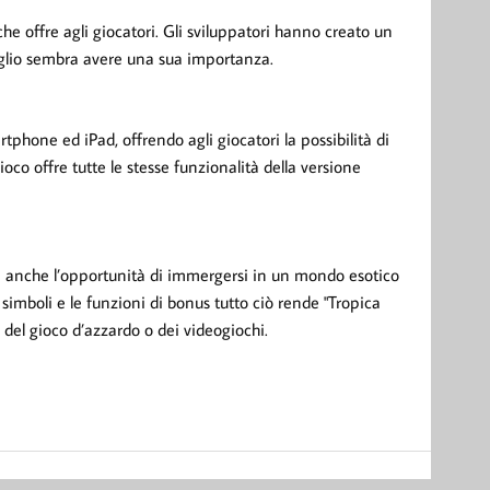
che offre agli giocatori. Gli sviluppatori hanno creato un
glio sembra avere una sua importanza.
phone ed iPad, offrendo agli giocatori la possibilità di
co offre tutte le stesse funzionalità della versione
ma anche l’opportunità di immergersi in un mondo esotico
i simboli e le funzioni di bonus tutto ciò rende "Tropica
del gioco d’azzardo o dei videogiochi.