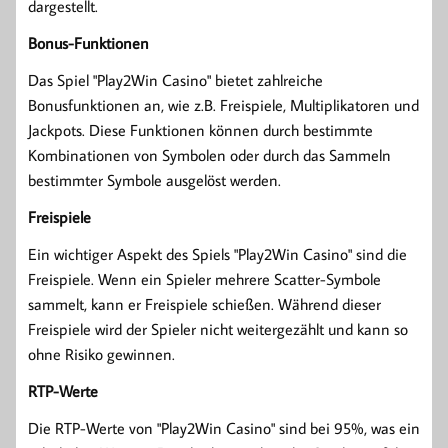
dargestellt.
Bonus-Funktionen
Das Spiel "Play2Win Casino" bietet zahlreiche
Bonusfunktionen an, wie z.B. Freispiele, Multiplikatoren und
Jackpots. Diese Funktionen können durch bestimmte
Kombinationen von Symbolen oder durch das Sammeln
bestimmter Symbole ausgelöst werden.
Freispiele
Ein wichtiger Aspekt des Spiels "Play2Win Casino" sind die
Freispiele. Wenn ein Spieler mehrere Scatter-Symbole
sammelt, kann er Freispiele schießen. Während dieser
Freispiele wird der Spieler nicht weitergezählt und kann so
ohne Risiko gewinnen.
RTP-Werte
Die RTP-Werte von "Play2Win Casino" sind bei 95%, was ein