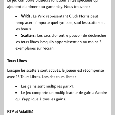
Le jeu comporte plusieurs fonctionnalités spéciales qui
ajoutent du piment au gameplay. Nous trouvons :
Wilds
: Le Wild représentant Cluck Norris peut
remplacer n’importe quel symbole, sauf les scatters et
les bonus.
Scatters
: Les sacs d’or ont le pouvoir de déclencher
les tours libres lorsqu’ils apparaissent en au moins 3
exemplaires sur l’écran.
Tours Libres
Lorsque les scatters sont activés, le joueur est récompensé
avec 15 Tours Libres. Lors des tours libres :
Les gains sont multipliés par x1.
Le jeu comporte un multiplicateur de gain aléatoire
qui s’applique à tous les gains.
RTP et Volatilité