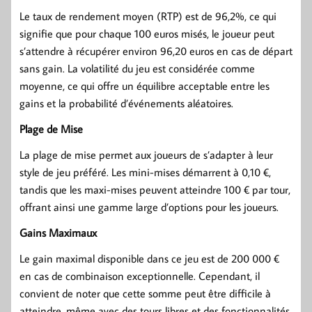
Le taux de rendement moyen (RTP) est de 96,2%, ce qui
signifie que pour chaque 100 euros misés, le joueur peut
s’attendre à récupérer environ 96,20 euros en cas de départ
sans gain. La volatilité du jeu est considérée comme
moyenne, ce qui offre un équilibre acceptable entre les
gains et la probabilité d’événements aléatoires.
Plage de Mise
La plage de mise permet aux joueurs de s’adapter à leur
style de jeu préféré. Les mini-mises démarrent à 0,10 €,
tandis que les maxi-mises peuvent atteindre 100 € par tour,
offrant ainsi une gamme large d’options pour les joueurs.
Gains Maximaux
Le gain maximal disponible dans ce jeu est de 200 000 €
en cas de combinaison exceptionnelle. Cependant, il
convient de noter que cette somme peut être difficile à
atteindre, même avec des tours libres et des fonctionnalités