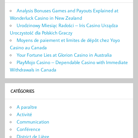
Analysis Bonuses Games and Payouts Explained at
Wonderluck Casino in New Zealand
Urodzinowy Miesiąc Radości – Iris Casino Urządza
Uroczystość dla Polskich Graczy
Moyens de paiement et limites de dépôt chez Yoyo
Casino au Canada
Your Fortune Lies at Glorion Casino in Australia
PlayMojo Casino – Dependable Casino with Immediate
Withdrawals in Canada
CATÉGORIES
A paraître
Activité
Communication
Conférence
District de Liège