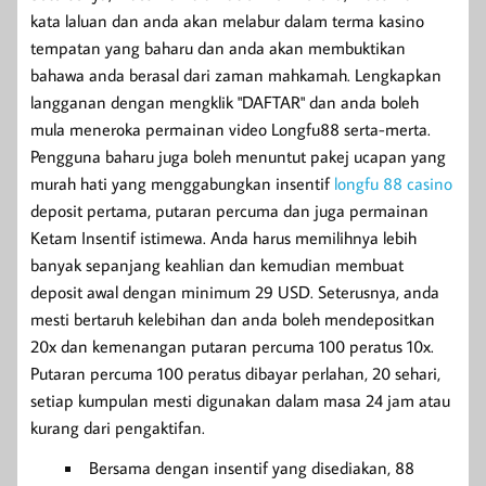
kata laluan dan anda akan melabur dalam terma kasino
tempatan yang baharu dan anda akan membuktikan
bahawa anda berasal dari zaman mahkamah. Lengkapkan
langganan dengan mengklik "DAFTAR" dan anda boleh
mula meneroka permainan video Longfu88 serta-merta.
Pengguna baharu juga boleh menuntut pakej ucapan yang
murah hati yang menggabungkan insentif
longfu 88 casino
deposit pertama, putaran percuma dan juga permainan
Ketam Insentif istimewa. Anda harus memilihnya lebih
banyak sepanjang keahlian dan kemudian membuat
deposit awal dengan minimum 29 USD. Seterusnya, anda
mesti bertaruh kelebihan dan anda boleh mendepositkan
20x dan kemenangan putaran percuma 100 peratus 10x.
Putaran percuma 100 peratus dibayar perlahan, 20 sehari,
setiap kumpulan mesti digunakan dalam masa 24 jam atau
kurang dari pengaktifan.
Bersama dengan insentif yang disediakan, 88