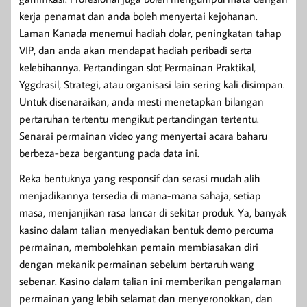
kerja penamat dan anda boleh menyertai kejohanan.
Laman Kanada menemui hadiah dolar, peningkatan tahap
VIP, dan anda akan mendapat hadiah peribadi serta
kelebihannya. Pertandingan slot Permainan Praktikal,
Yggdrasil, Strategi, atau organisasi lain sering kali disimpan.
Untuk disenaraikan, anda mesti menetapkan bilangan
pertaruhan tertentu mengikut pertandingan tertentu.
Senarai permainan video yang menyertai acara baharu
berbeza-beza bergantung pada data ini.
Reka bentuknya yang responsif dan serasi mudah alih
menjadikannya tersedia di mana-mana sahaja, setiap
masa, menjanjikan rasa lancar di sekitar produk. Ya, banyak
kasino dalam talian menyediakan bentuk demo percuma
permainan, membolehkan pemain membiasakan diri
dengan mekanik permainan sebelum bertaruh wang
sebenar. Kasino dalam talian ini memberikan pengalaman
permainan yang lebih selamat dan menyeronokkan, dan