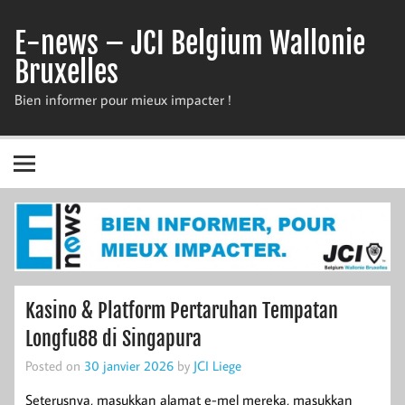
Skip
to
E-news – JCI Belgium Wallonie
content
Bruxelles
Bien informer pour mieux impacter !
Kasino & Platform Pertaruhan Tempatan
Longfu88 di Singapura
Posted on
30 janvier 2026
by
JCI Liege
Seterusnya, masukkan alamat e-mel mereka, masukkan