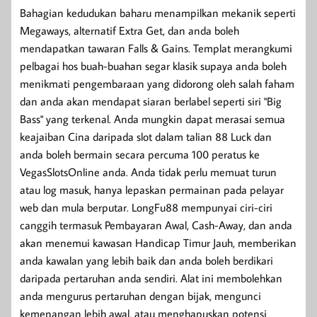
Bahagian kedudukan baharu menampilkan mekanik seperti
Megaways, alternatif Extra Get, dan anda boleh
mendapatkan tawaran Falls & Gains. Templat merangkumi
pelbagai hos buah-buahan segar klasik supaya anda boleh
menikmati pengembaraan yang didorong oleh salah faham
dan anda akan mendapat siaran berlabel seperti siri "Big
Bass" yang terkenal. Anda mungkin dapat merasai semua
keajaiban Cina daripada slot dalam talian 88 Luck dan
anda boleh bermain secara percuma 100 peratus ke
VegasSlotsOnline anda. Anda tidak perlu memuat turun
atau log masuk, hanya lepaskan permainan pada pelayar
web dan mula berputar. LongFu88 mempunyai ciri-ciri
canggih termasuk Pembayaran Awal, Cash-Away, dan anda
akan menemui kawasan Handicap Timur Jauh, memberikan
anda kawalan yang lebih baik dan anda boleh berdikari
daripada pertaruhan anda sendiri. Alat ini membolehkan
anda mengurus pertaruhan dengan bijak, mengunci
kemenangan lebih awal, atau menghapuskan potensi