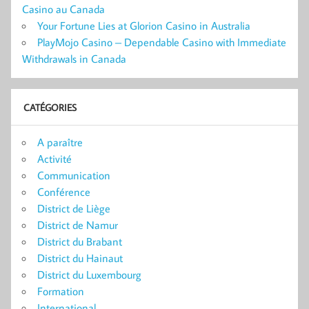
Casino au Canada
Your Fortune Lies at Glorion Casino in Australia
PlayMojo Casino – Dependable Casino with Immediate
Withdrawals in Canada
CATÉGORIES
A paraître
Activité
Communication
Conférence
District de Liège
District de Namur
District du Brabant
District du Hainaut
District du Luxembourg
Formation
International