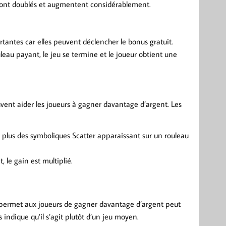
 sont doublés et augmentent considérablement.
rtantes car elles peuvent déclencher le bonus gratuit.
leau payant, le jeu se termine et le joueur obtient une
vent aider les joueurs à gagner davantage d’argent. Les
 plus des symboliques Scatter apparaissant sur un rouleau
, le gain est multiplié.
i permet aux joueurs de gagner davantage d’argent peut
 indique qu’il s’agit plutôt d’un jeu moyen.