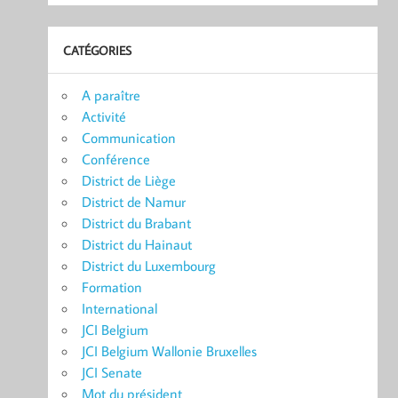
CATÉGORIES
A paraître
Activité
Communication
Conférence
District de Liège
District de Namur
District du Brabant
District du Hainaut
District du Luxembourg
Formation
International
JCI Belgium
JCI Belgium Wallonie Bruxelles
JCI Senate
Mot du président