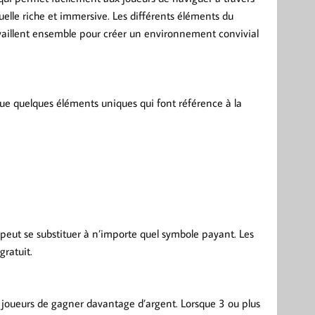
uelle riche et immersive. Les différents éléments du
 travaillent ensemble pour créer un environnement convivial
que quelques éléments uniques qui font référence à la
peut se substituer à n’importe quel symbole payant. Les
gratuit.
x joueurs de gagner davantage d’argent. Lorsque 3 ou plus