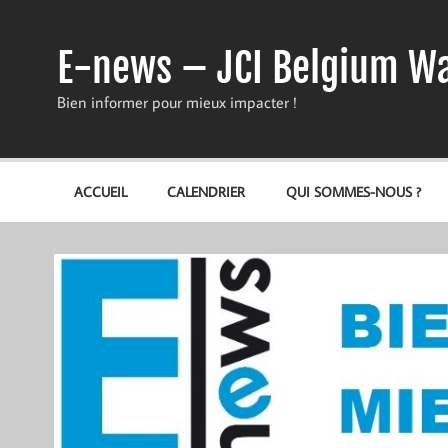
Skip
to
content
E-news – JCI Belgium Wa
Bien informer pour mieux impacter !
ACCUEIL
CALENDRIER
QUI SOMMES-NOUS ?