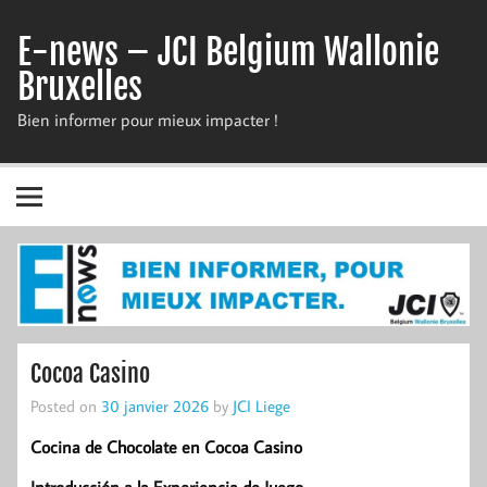
Skip
to
E-news – JCI Belgium Wallonie
content
Bruxelles
Bien informer pour mieux impacter !
Cocoa Casino
Posted on
30 janvier 2026
by
JCI Liege
Cocina de Chocolate en Cocoa Casino