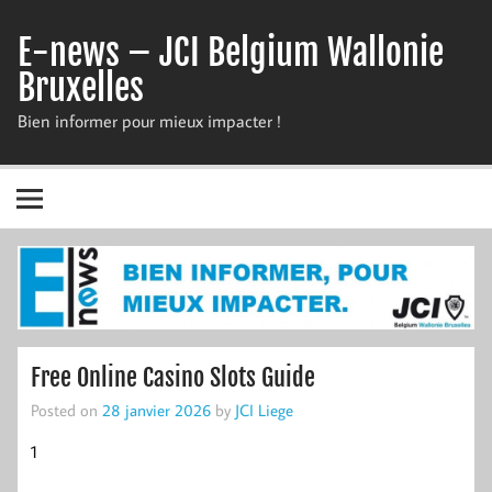
Skip
to
E-news – JCI Belgium Wallonie
content
Bruxelles
Bien informer pour mieux impacter !
Free Online Casino Slots Guide
Posted on
28 janvier 2026
by
JCI Liege
1