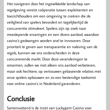
Het navigeren door het ingewikkelde landschap van
regelgeving vereist coöperatie tussen exploitanten en
toezichthouders om een omgeving te creëren die de
veiligheid van spelers bevordert en tegelijkertijd de
concurrentie stimuleert. Spelers zijn op zoek naar
meeslepende ervaringen en een divers aanbod, waardoor
casino’s gedwongen worden snel te innoveren. Door
prioriteit te geven aan transparantie en naleving van de
regels, kunnen we ons onderscheiden in deze
concurrerende markt. Door deze veranderingen te
omarmen, zullen we niet alleen ons aanbod verbeteren,
maar ook hechtere, op vertrouwen gebaseerde relaties met
onze spelers opbouwen en zo een bestendige toekomst
voor online casino’s in Nederland garanderen.
Conclusie
Samenvattend is de inzet van Luckygem Casino voor