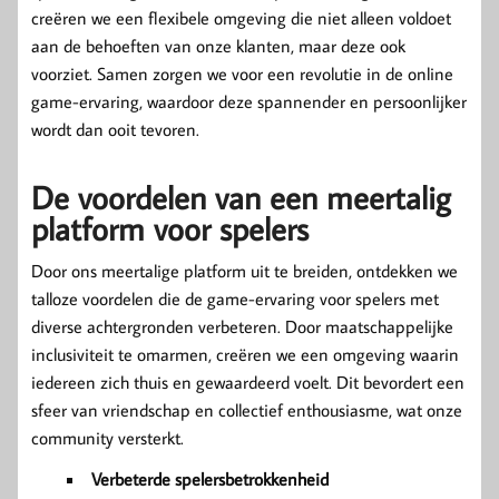
creëren we een flexibele omgeving die niet alleen voldoet
aan de behoeften van onze klanten, maar deze ook
voorziet. Samen zorgen we voor een revolutie in de online
game-ervaring, waardoor deze spannender en persoonlijker
wordt dan ooit tevoren.
De voordelen van een meertalig
platform voor spelers
Door ons meertalige platform uit te breiden, ontdekken we
talloze voordelen die de game-ervaring voor spelers met
diverse achtergronden verbeteren. Door maatschappelijke
inclusiviteit te omarmen, creëren we een omgeving waarin
iedereen zich thuis en gewaardeerd voelt. Dit bevordert een
sfeer van vriendschap en collectief enthousiasme, wat onze
community versterkt.
Verbeterde spelersbetrokkenheid