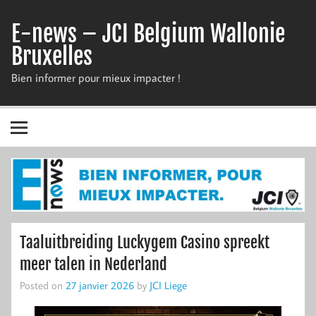
Skip
to
E-news – JCI Belgium Wallonie
content
Bruxelles
Bien informer pour mieux impacter !
Taaluitbreiding Luckygem Casino spreekt
meer talen in Nederland
Posted on
27 janvier 2026
by
JCI Liege