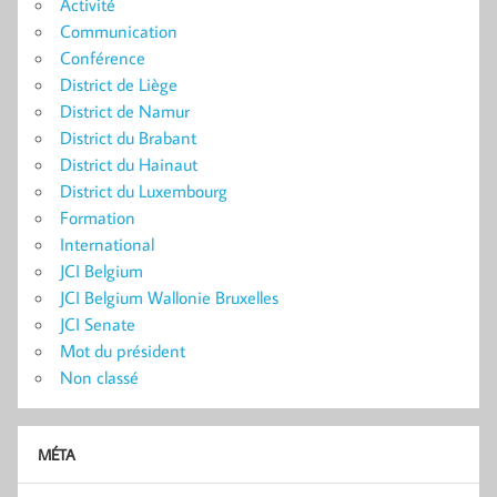
Activité
Communication
Conférence
District de Liège
District de Namur
District du Brabant
District du Hainaut
District du Luxembourg
Formation
International
JCI Belgium
JCI Belgium Wallonie Bruxelles
JCI Senate
Mot du président
Non classé
MÉTA