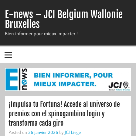
Skip
to
E-news – JCI Belgium Wallonie
content
Bruxelles
Bien informer pour mieux impacter !
¡Impulsa tu Fortuna! Accede al universo de
premios con el spinogambino login y
transforma cada giro
Posted on
26 janvier 2026
by
JCI Liege