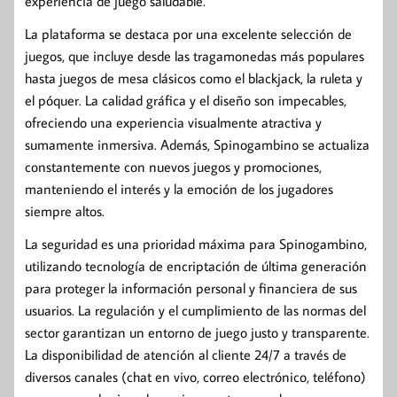
experiencia de juego saludable.
La plataforma se destaca por una excelente selección de
juegos, que incluye desde las tragamonedas más populares
hasta juegos de mesa clásicos como el blackjack, la ruleta y
el póquer. La calidad gráfica y el diseño son impecables,
ofreciendo una experiencia visualmente atractiva y
sumamente inmersiva. Además, Spinogambino se actualiza
constantemente con nuevos juegos y promociones,
manteniendo el interés y la emoción de los jugadores
siempre altos.
La seguridad es una prioridad máxima para Spinogambino,
utilizando tecnología de encriptación de última generación
para proteger la información personal y financiera de sus
usuarios. La regulación y el cumplimiento de las normas del
sector garantizan un entorno de juego justo y transparente.
La disponibilidad de atención al cliente 24/7 a través de
diversos canales (chat en vivo, correo electrónico, teléfono)