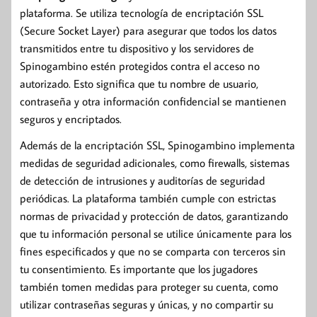
plataforma. Se utiliza tecnología de encriptación SSL
(Secure Socket Layer) para asegurar que todos los datos
transmitidos entre tu dispositivo y los servidores de
Spinogambino estén protegidos contra el acceso no
autorizado. Esto significa que tu nombre de usuario,
contraseña y otra información confidencial se mantienen
seguros y encriptados.
Además de la encriptación SSL, Spinogambino implementa
medidas de seguridad adicionales, como firewalls, sistemas
de detección de intrusiones y auditorías de seguridad
periódicas. La plataforma también cumple con estrictas
normas de privacidad y protección de datos, garantizando
que tu información personal se utilice únicamente para los
fines especificados y que no se comparta con terceros sin
tu consentimiento. Es importante que los jugadores
también tomen medidas para proteger su cuenta, como
utilizar contraseñas seguras y únicas, y no compartir su