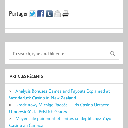
ARTICLES RÉCENTS
Analysis Bonuses Games and Payouts Explained at
Wonderluck Casino in New Zealand
Urodzinowy Miesiąc Radości – Iris Casino Urządza
Uroczystość dla Polskich Graczy
Moyens de paiement et limites de dépôt chez Yoyo
Casino au Canada