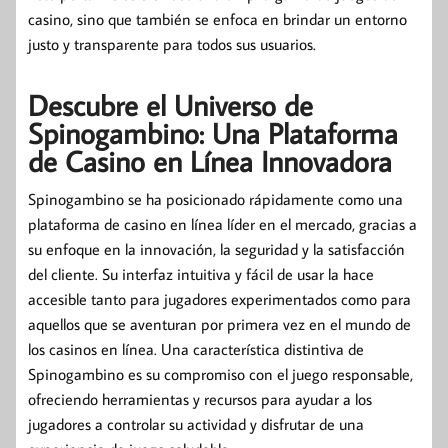
casino, sino que también se enfoca en brindar un entorno
justo y transparente para todos sus usuarios.
Descubre el Universo de
Spinogambino: Una Plataforma
de Casino en Línea Innovadora
Spinogambino se ha posicionado rápidamente como una
plataforma de casino en línea líder en el mercado, gracias a
su enfoque en la innovación, la seguridad y la satisfacción
del cliente. Su interfaz intuitiva y fácil de usar la hace
accesible tanto para jugadores experimentados como para
aquellos que se aventuran por primera vez en el mundo de
los casinos en línea. Una característica distintiva de
Spinogambino es su compromiso con el juego responsable,
ofreciendo herramientas y recursos para ayudar a los
jugadores a controlar su actividad y disfrutar de una