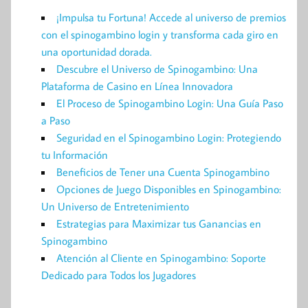
¡Impulsa tu Fortuna! Accede al universo de premios
con el spinogambino login y transforma cada giro en
una oportunidad dorada.
Descubre el Universo de Spinogambino: Una
Plataforma de Casino en Línea Innovadora
El Proceso de Spinogambino Login: Una Guía Paso
a Paso
Seguridad en el Spinogambino Login: Protegiendo
tu Información
Beneficios de Tener una Cuenta Spinogambino
Opciones de Juego Disponibles en Spinogambino:
Un Universo de Entretenimiento
Estrategias para Maximizar tus Ganancias en
Spinogambino
Atención al Cliente en Spinogambino: Soporte
Dedicado para Todos los Jugadores