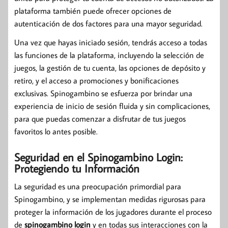
plataforma también puede ofrecer opciones de
autenticación de dos factores para una mayor seguridad.
Una vez que hayas iniciado sesión, tendrás acceso a todas
las funciones de la plataforma, incluyendo la selección de
juegos, la gestión de tu cuenta, las opciones de depósito y
retiro, y el acceso a promociones y bonificaciones
exclusivas. Spinogambino se esfuerza por brindar una
experiencia de inicio de sesión fluida y sin complicaciones,
para que puedas comenzar a disfrutar de tus juegos
favoritos lo antes posible.
Seguridad en el Spinogambino Login:
Protegiendo tu Información
La seguridad es una preocupación primordial para
Spinogambino, y se implementan medidas rigurosas para
proteger la información de los jugadores durante el proceso
de
spinogambino login
y en todas sus interacciones con la