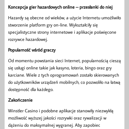
Koncepcja gier hazardowych online – przesłanki do niej
Hazardy są obecne od wieków, a użycie Internetu umożliwiło
stworzenie platform gry on-line. Wykształciły się
specjalistyczne strony internetowe i aplikacje poświęcone
rozrywce hazardowej.
Popularność wśród graczy
Od momentu powstania sieci Internet, popularnością cieszą
się usługi online takie jak kasyno, loteria, bingo oraz gry
karciane. Wiele z tych oprogramowań zostało skierowanych
do użytkowników urządzeń mobilnych, co pozwoliło na łatwą
dostępność dla każdego.
Zakończenie
Winstler Casino i podobne aplikacje stanowiły niezwykłą
możliwość wyższej jakości rozrywki oraz rywalizacji w
dążeniu do maksymalnej wygranej. Aby zapobiec