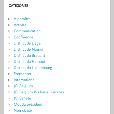
CATÉGORIES
A paraître
Activité
Communication
Conférence
District de Liège
District de Namur
District du Brabant
District du Hainaut
District du Luxembourg
Formation
International
JCI Belgium
JCI Belgium Wallonie Bruxelles
JCI Senate
Mot du président
Non classé