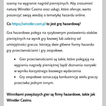
szansy na wygranie nagród pieniężnych. Aby zrozumieć
naturę Winstler Casino oraz usługi, które oferuje, warto
poszerzyć swoją wiedzę o tematykę hazardu online.
Co
https://winstler.com.pl
to jest grę hazardową?
Gra hazardowa polega na ryzykownym postawieniu staków
pieniężnych na wynik gry losowej lub zależny od
umiejętności gracza. Istnieją dwie główne formy hazardu:
gry przeciwnościami i gry zespołowe.
Gier przeciwnościami są takie, które polegają na
wygraniu nagrody pieniężnej bądź doznania rozrywki
w wyniku korzystnego losowego wydarzenia.
Gry zespołowe oznaczają konkurencję wielu graczy
przeciwko jednym innym.
Winnikami powyższych gier są firmy hazardowe, takie jak
Winstler Casino.