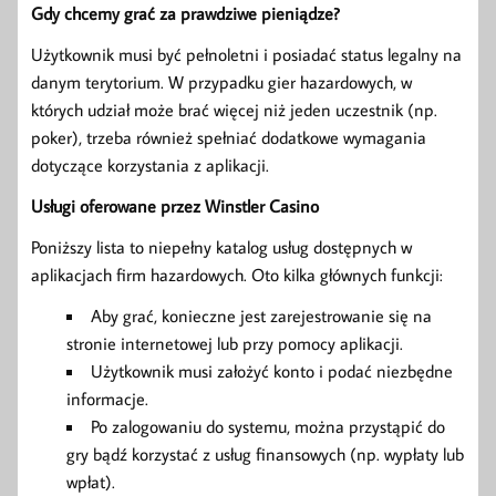
Gdy chcemy grać za prawdziwe pieniądze?
Użytkownik musi być pełnoletni i posiadać status legalny na
danym terytorium. W przypadku gier hazardowych, w
których udział może brać więcej niż jeden uczestnik (np.
poker), trzeba również spełniać dodatkowe wymagania
dotyczące korzystania z aplikacji.
Usługi oferowane przez Winstler Casino
Poniższy lista to niepełny katalog usług dostępnych w
aplikacjach firm hazardowych. Oto kilka głównych funkcji:
Aby grać, konieczne jest zarejestrowanie się na
stronie internetowej lub przy pomocy aplikacji.
Użytkownik musi założyć konto i podać niezbędne
informacje.
Po zalogowaniu do systemu, można przystąpić do
gry bądź korzystać z usług finansowych (np. wypłaty lub
wpłat).