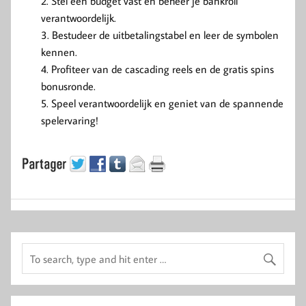
Stel een budget vast en beheer je bankroll
verantwoordelijk.
Bestudeer de uitbetalingstabel en leer de symbolen
kennen.
Profiteer van de cascading reels en de gratis spins
bonusronde.
Speel verantwoordelijk en geniet van de spannende
spelervaring!