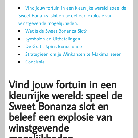
Vind jouw fortuin in een kleurrijke wereld: speel de
Sweet Bonanza slot en beleef een explosie van
winstgevende mogelijkheden.
Wat is de Sweet Bonanza Slot?
Symbolen en Uitbetalingen
De Gratis Spins Bonusronde
Strategieën om je Winkansen te Maximaliseren
Conclusie
Vind jouw fortuin in een
kleurrijke wereld: speel de
Sweet Bonanza slot en
beleef een explosie van
winstgevende