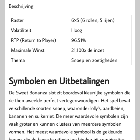
Beschrijving
Raster
6×5 (6 rollen, 5 rijen)
Volatiliteit
Hoog
RTP (Return to Player)
96.51%
Maximale Winst
21,100x de inzet
Thema
Snoep en zoetigheden
Symbolen en Uitbetalingen
De Sweet Bonanza slot zit boordevol kleurrijke symbolen die
de themaweelde perfect vertegenwoordigen. Het spel bevat
verschillende soorten snoep, waaronder lolly’s, aardbeien,
bananen en suikerriet. De meer waardevolle symbolen zijn
vaak groter en kunnen clusters van meerdere symbolen
vormen. Het meest waardevolle symbool is de gekleurde
bonen, die de hoogste uitbetaling bieden bij combinaties