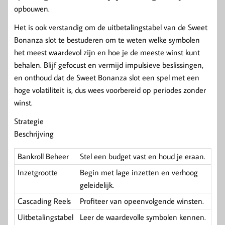
opbouwen.
Het is ook verstandig om de uitbetalingstabel van de Sweet
Bonanza slot te bestuderen om te weten welke symbolen
het meest waardevol zijn en hoe je de meeste winst kunt
behalen. Blijf gefocust en vermijd impulsieve beslissingen,
en onthoud dat de Sweet Bonanza slot een spel met een
hoge volatiliteit is, dus wees voorbereid op periodes zonder
winst.
Strategie
Beschrijving
Bankroll Beheer
Stel een budget vast en houd je eraan.
Inzetgrootte
Begin met lage inzetten en verhoog
geleidelijk.
Cascading Reels
Profiteer van opeenvolgende winsten.
Uitbetalingstabel
Leer de waardevolle symbolen kennen.