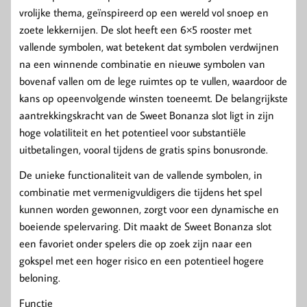
vrolijke thema, geïnspireerd op een wereld vol snoep en
zoete lekkernijen. De slot heeft een 6×5 rooster met
vallende symbolen, wat betekent dat symbolen verdwijnen
na een winnende combinatie en nieuwe symbolen van
bovenaf vallen om de lege ruimtes op te vullen, waardoor de
kans op opeenvolgende winsten toeneemt. De belangrijkste
aantrekkingskracht van de Sweet Bonanza slot ligt in zijn
hoge volatiliteit en het potentieel voor substantiële
uitbetalingen, vooral tijdens de gratis spins bonusronde.
De unieke functionaliteit van de vallende symbolen, in
combinatie met vermenigvuldigers die tijdens het spel
kunnen worden gewonnen, zorgt voor een dynamische en
boeiende spelervaring. Dit maakt de Sweet Bonanza slot
een favoriet onder spelers die op zoek zijn naar een
gokspel met een hoger risico en een potentieel hogere
beloning.
Functie