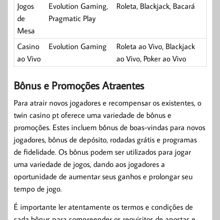
Jogos
Evolution Gaming,
Roleta, Blackjack, Bacará
de
Pragmatic Play
Mesa
Casino
Evolution Gaming
Roleta ao Vivo, Blackjack
ao Vivo
ao Vivo, Poker ao Vivo
Bônus e Promoções Atraentes
Para atrair novos jogadores e recompensar os existentes, o
twin casino pt oferece uma variedade de bônus e
promoções. Estes incluem bônus de boas-vindas para novos
jogadores, bônus de depósito, rodadas grátis e programas
de fidelidade. Os bônus podem ser utilizados para jogar
uma variedade de jogos, dando aos jogadores a
oportunidade de aumentar seus ganhos e prolongar seu
tempo de jogo.
É importante ler atentamente os termos e condições de
cada bônus para compreender os requisitos de apostas e