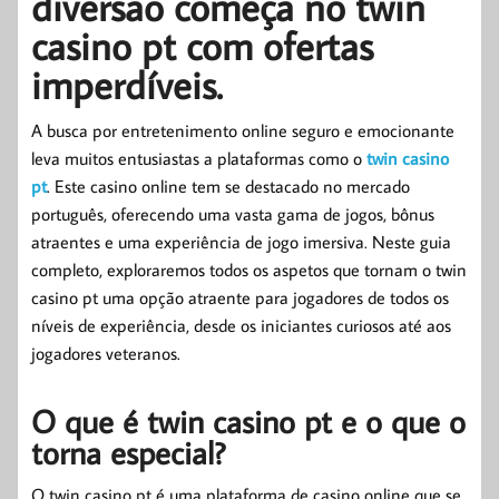
diversão começa no twin
casino pt com ofertas
imperdíveis.
A busca por entretenimento online seguro e emocionante
leva muitos entusiastas a plataformas como o
twin casino
pt
. Este casino online tem se destacado no mercado
português, oferecendo uma vasta gama de jogos, bônus
atraentes e uma experiência de jogo imersiva. Neste guia
completo, exploraremos todos os aspetos que tornam o twin
casino pt uma opção atraente para jogadores de todos os
níveis de experiência, desde os iniciantes curiosos até aos
jogadores veteranos.
O que é twin casino pt e o que o
torna especial?
O twin casino pt é uma plataforma de casino online que se