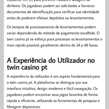
dinheiro. Os jogadores podem ser solicitados a fornecer
documentos de identificação para verificar sua identidade
antes de poderem efetuar depósitos ou levantamentos.
Os tempos de processamento de levantamentos podem
variar dependendo do método de pagamento escolhido. O
twin casino pt se esforça para processar os levantamentos o
mais rápido possível, geralmente dentro de 24 a 48 horas.
A Experiência do Utilizador no
twin casino pt
A experiência do utilizador é um aspeto fundamental para
o twin casino pt. A plataforma se distingue por sua
interface intuitiva, design moderno e fácil navegação. Os
jogadores podem encontrar seus jogos favoritos de forma
rápida e eficiente, utilizando as ferramentas de pesquisa e
filtragem disponíveis.