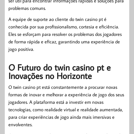
ser útil para encontrar informações rápidas e soluções para
problemas comuns.
A equipe de suporte ao cliente do twin casino pt é
conhecida por sua profissionalismo, cortesia e eficiência.
Eles se esforçam para resolver os problemas dos jogadores
de forma rápida e eficaz, garantindo uma experiência de
jogo positiva.
O Futuro do twin casino pt e
Inovações no Horizonte
O twin casino pt está constantemente a procurar novas
formas de inovar e melhorar a experiência de jogo dos seus
jogadores. A plataforma está a investir em novas
tecnologias, como realidade virtual e realidade aumentada,
para criar experiências de jogo ainda mais imersivas e
envolventes.