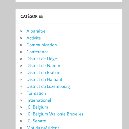
CATÉGORIES
A paraître
Activité
Communication
Conférence
District de Liège
District de Namur
District du Brabant
District du Hainaut
District du Luxembourg
Formation
International
JCI Belgium
JCI Belgium Wallonie Bruxelles
JCI Senate
Mot du président