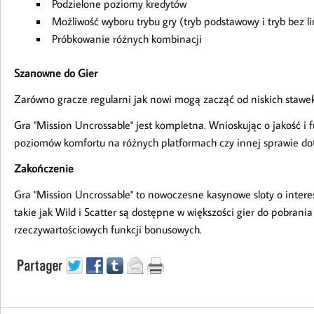
Podzielone poziomy kredytów
Możliwość wyboru trybu gry (tryb podstawowy i tryb bez l
Próbkowanie różnych kombinacji
Szanowne do Gier
Zarówno gracze regularni jak nowi mogą zacząć od niskich stawek
Gra "Mission Uncrossable" jest kompletna. Wnioskując o jakość i 
poziomów komfortu na różnych platformach czy innej sprawie dot
Zakończenie
Gra "Mission Uncrossable" to nowoczesne kasynowe sloty o intere
takie jak Wild i Scatter są dostępne w większości gier do pobra
rzeczywartościowych funkcji bonusowych.