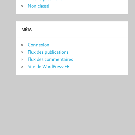
Non classé
MÉTA
Connexion
Flux des publications
Flux des commentaires
Site de WordPress-FR