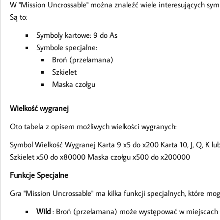
W "Mission Uncrossable" można znaleźć wiele interesujących sym
Są to:
Symboly kartowe: 9 do As
Symbole specjalne:
Broń (przełamana)
Szkielet
Maska czołgu
Wielkość wygranej
Oto tabela z opisem możliwych wielkości wygranych:
Symbol Wielkość Wygranej Karta 9 x5 do x200 Karta 10, J, Q, K 
Szkielet x50 do x80000 Maska czołgu x500 do x200000
Funkcje Specjalne
Gra "Mission Uncrossable" ma kilka funkcji specjalnych, które m
Wild
: Broń (przełamana) może występować w miejscach s