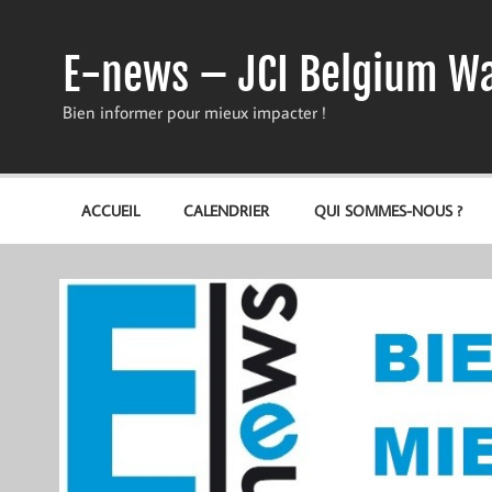
Skip
to
content
E-news – JCI Belgium Wa
Bien informer pour mieux impacter !
ACCUEIL
CALENDRIER
QUI SOMMES-NOUS ?