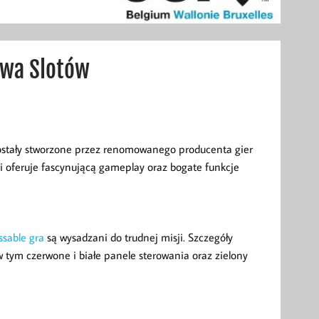
owa Slotów
zostały stworzone przez renomowanego producenta gier
i oferuje fascynującą gameplay oraz bogate funkcje
sable gra
są wysadzani do trudnej misji. Szczegóły
w tym czerwone i białe panele sterowania oraz zielony