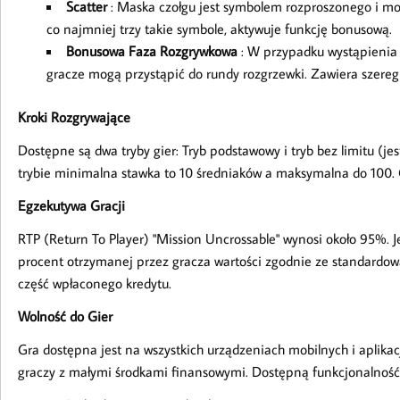
Scatter
: Maska czołgu jest symbolem rozproszonego i moż
co najmniej trzy takie symbole, aktywuje funkcję bonusową.
Bonusowa Faza Rozgrywkowa
: W przypadku wystąpienia
gracze mogą przystąpić do rundy rozgrzewki. Zawiera szereg
Kroki Rozgrywające
Dostępne są dwa tryby gier: Tryb podstawowy i tryb bez limitu (
trybie minimalna stawka to 10 średniaków a maksymalna do 100. G
Egzekutywa Gracji
RTP (Return To Player) "Mission Uncrossable" wynosi około 95%. Je
procent otrzymanej przez gracza wartości zgodnie ze standardow
część wpłaconego kredytu.
Wolność do Gier
Gra dostępna jest na wszystkich urządzeniach mobilnych i aplikac
graczy z małymi środkami finansowymi. Dostępną funkcjonalność