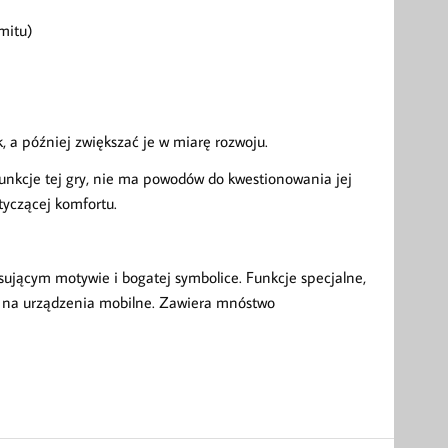
imitu)
, a później zwiększać je w miarę rozwoju.
funkcje tej gry, nie ma powodów do kwestionowania jej
yczącej komfortu.
sującym motywie i bogatej symbolice. Funkcje specjalne,
nia na urządzenia mobilne. Zawiera mnóstwo