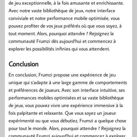
de jeu exceptionnelle, à la fois amusante et enrichissante.
Avec notre vaste bibliothèque de jeux, notre interface
conviviale et notre performance mobile optimisée, vous
pouvez profiter de vos jeux préférés où que vous soyez, à
tout moment. Alors, pourquoi attendre ? Rejoignez la
communauté Frumzi dès aujourd’hui et commencez à
explorer les possibilités infinies qui vous attendent.
Conclusion
En conclusion, Frumzi propose une expérience de jeu
unique qui s’adapte à une large gamme de comportements
et préférences de joueurs. Avec son interface intuitive, ses
performances mobiles optimisées et sa vaste bibliothèque
de jeux, vous pouvez vivre une expérience immersive à la
fois palpitante et relaxante. Que vous soyez un joueur
expérimenté ou que vous débutiez, Frumzi a quelque chose
pour tout le monde. Alors, pourquoi attendre ? Rejoignez la
communauté Frumzi aujourd’hui et commencez à explorer