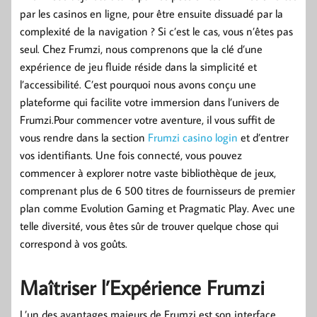
par les casinos en ligne, pour être ensuite dissuadé par la
complexité de la navigation ? Si c’est le cas, vous n’êtes pas
seul. Chez Frumzi, nous comprenons que la clé d’une
expérience de jeu fluide réside dans la simplicité et
l’accessibilité. C’est pourquoi nous avons conçu une
plateforme qui facilite votre immersion dans l’univers de
Frumzi.Pour commencer votre aventure, il vous suffit de
vous rendre dans la section
Frumzi casino login
et d’entrer
vos identifiants. Une fois connecté, vous pouvez
commencer à explorer notre vaste bibliothèque de jeux,
comprenant plus de 6 500 titres de fournisseurs de premier
plan comme Evolution Gaming et Pragmatic Play. Avec une
telle diversité, vous êtes sûr de trouver quelque chose qui
correspond à vos goûts.
Maîtriser l’Expérience Frumzi
L’un des avantages majeurs de Frumzi est son interface