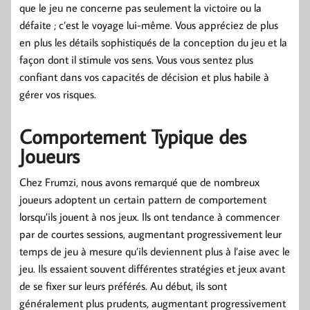
que le jeu ne concerne pas seulement la victoire ou la
défaite ; c’est le voyage lui-même. Vous appréciez de plus
en plus les détails sophistiqués de la conception du jeu et la
façon dont il stimule vos sens. Vous vous sentez plus
confiant dans vos capacités de décision et plus habile à
gérer vos risques.
Comportement Typique des
Joueurs
Chez Frumzi, nous avons remarqué que de nombreux
joueurs adoptent un certain pattern de comportement
lorsqu’ils jouent à nos jeux. Ils ont tendance à commencer
par de courtes sessions, augmentant progressivement leur
temps de jeu à mesure qu’ils deviennent plus à l’aise avec le
jeu. Ils essaient souvent différentes stratégies et jeux avant
de se fixer sur leurs préférés. Au début, ils sont
généralement plus prudents, augmentant progressivement