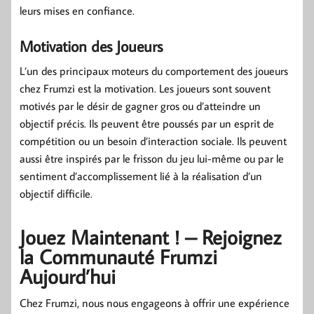
leurs mises en confiance.
Motivation des Joueurs
L’un des principaux moteurs du comportement des joueurs
chez Frumzi est la motivation. Les joueurs sont souvent
motivés par le désir de gagner gros ou d’atteindre un
objectif précis. Ils peuvent être poussés par un esprit de
compétition ou un besoin d’interaction sociale. Ils peuvent
aussi être inspirés par le frisson du jeu lui-même ou par le
sentiment d’accomplissement lié à la réalisation d’un
objectif difficile.
Jouez Maintenant ! – Rejoignez
la Communauté Frumzi
Aujourd’hui
Chez Frumzi, nous nous engageons à offrir une expérience