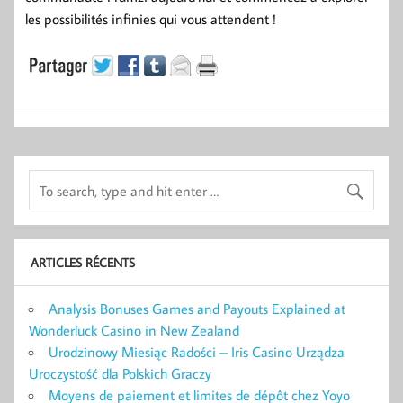
les possibilités infinies qui vous attendent !
ARTICLES RÉCENTS
Analysis Bonuses Games and Payouts Explained at
Wonderluck Casino in New Zealand
Urodzinowy Miesiąc Radości – Iris Casino Urządza
Uroczystość dla Polskich Graczy
Moyens de paiement et limites de dépôt chez Yoyo