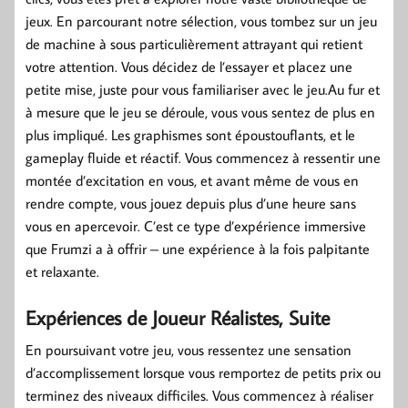
jeux. En parcourant notre sélection, vous tombez sur un jeu
de machine à sous particulièrement attrayant qui retient
votre attention. Vous décidez de l’essayer et placez une
petite mise, juste pour vous familiariser avec le jeu.Au fur et
à mesure que le jeu se déroule, vous vous sentez de plus en
plus impliqué. Les graphismes sont époustouflants, et le
gameplay fluide et réactif. Vous commencez à ressentir une
montée d’excitation en vous, et avant même de vous en
rendre compte, vous jouez depuis plus d’une heure sans
vous en apercevoir. C’est ce type d’expérience immersive
que Frumzi a à offrir – une expérience à la fois palpitante
et relaxante.
Expériences de Joueur Réalistes, Suite
En poursuivant votre jeu, vous ressentez une sensation
d’accomplissement lorsque vous remportez de petits prix ou
terminez des niveaux difficiles. Vous commencez à réaliser