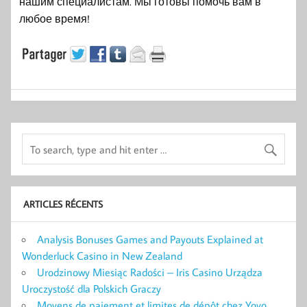
нашим специалистам. Мы готовы помочь вам в
любое время!
ARTICLES RÉCENTS
Analysis Bonuses Games and Payouts Explained at
Wonderluck Casino in New Zealand
Urodzinowy Miesiąc Radości – Iris Casino Urządza
Uroczystość dla Polskich Graczy
Moyens de paiement et limites de dépôt chez Yoyo