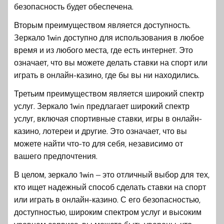
безопасность будет обеспечена.
Вторым преимуществом является доступность.
Зеркало 1win доступно для использования в любое
время и из любого места, где есть интернет. Это
означает, что вы можете делать ставки на спорт или
играть в онлайн-казино, где бы вы ни находились.
Третьим преимуществом является широкий спектр
услуг. Зеркало 1win предлагает широкий спектр
услуг, включая спортивные ставки, игры в онлайн-
казино, лотереи и другие. Это означает, что вы
можете найти что-то для себя, независимо от
вашего предпочтения.
В целом, зеркало 1win – это отличный выбор для тех,
кто ищет надежный способ сделать ставки на спорт
или играть в онлайн-казино. С его безопасностью,
доступностью, широким спектром услуг и высоким