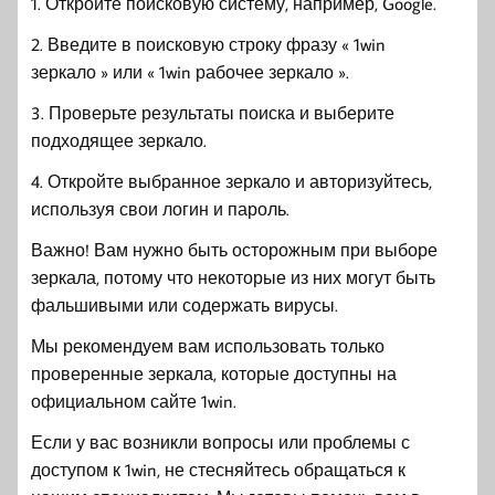
1. Откройте поисковую систему, например, Google.
2. Введите в поисковую строку фразу « 1win
зеркало » или « 1win рабочее зеркало ».
3. Проверьте результаты поиска и выберите
подходящее зеркало.
4. Откройте выбранное зеркало и авторизуйтесь,
используя свои логин и пароль.
Важно! Вам нужно быть осторожным при выборе
зеркала, потому что некоторые из них могут быть
фальшивыми или содержать вирусы.
Мы рекомендуем вам использовать только
проверенные зеркала, которые доступны на
официальном сайте 1win.
Если у вас возникли вопросы или проблемы с
доступом к 1win, не стесняйтесь обращаться к