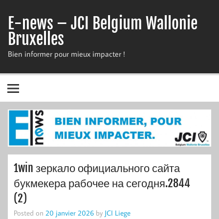
Skip
to
E-news – JCI Belgium Wallonie
content
Bruxelles
Bien informer pour mieux impacter !
1win зеркало официального сайта
букмекера рабочее на сегодня.2844
(2)
Posted on
20 janvier 2026
by
JCI Liege