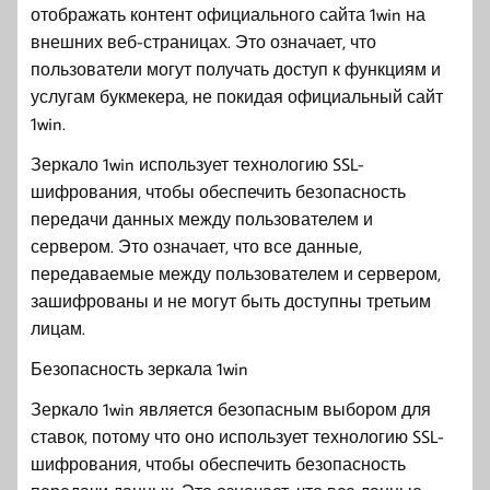
отображать контент официального сайта 1win на
внешних веб-страницах. Это означает, что
пользователи могут получать доступ к функциям и
услугам букмекера, не покидая официальный сайт
1win.
Зеркало 1win использует технологию SSL-
шифрования, чтобы обеспечить безопасность
передачи данных между пользователем и
сервером. Это означает, что все данные,
передаваемые между пользователем и сервером,
зашифрованы и не могут быть доступны третьим
лицам.
Безопасность зеркала 1win
Зеркало 1win является безопасным выбором для
ставок, потому что оно использует технологию SSL-
шифрования, чтобы обеспечить безопасность