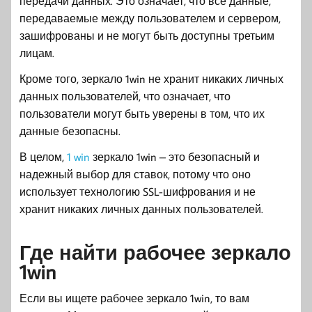
передачи данных. Это означает, что все данные,
передаваемые между пользователем и сервером,
зашифрованы и не могут быть доступны третьим
лицам.
Кроме того, зеркало 1win не хранит никаких личных
данных пользователей, что означает, что
пользователи могут быть уверены в том, что их
данные безопасны.
В целом,
1 win
зеркало 1win – это безопасный и
надежный выбор для ставок, потому что оно
использует технологию SSL-шифрования и не
хранит никаких личных данных пользователей.
Где найти рабочее зеркало
1win
Если вы ищете рабочее зеркало 1win, то вам