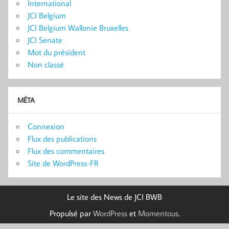
International
JCI Belgium
JCI Belgium Wallonie Bruxelles
JCI Senate
Mot du président
Non classé
MÉTA
Connexion
Flux des publications
Flux des commentaires
Site de WordPress-FR
Le site des News de JCI BWB
Propulsé par
WordPress
et
Momentous
.