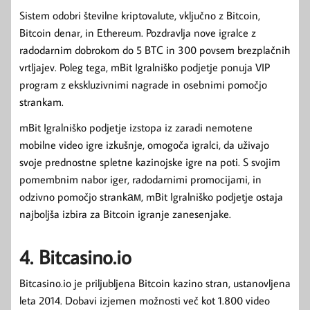
Sistem odobri številne kriptovalute, vključno z Bitcoin,
Bitcoin denar, in Ethereum. Pozdravlja nove igralce z
radodarnim dobrokom do 5 BTC in 300 povsem brezplačnih
vrtljajev. Poleg tega, mBit Igralniško podjetje ponuja VIP
program z ekskluzivnimi nagrade in osebnimi pomočjo
strankam.
mBit Igralniško podjetje izstopa iz zaradi nemotene
mobilne video igre izkušnje, omogoča igralci, da uživajo
svoje prednostne spletne kazinojske igre na poti. S svojim
pomembnim nabor iger, radodarnimi promocijami, in
odzivno pomočjo strankам, mBit Igralniško podjetje ostaja
najboljša izbira za Bitcoin igranje zanesenjake.
4. Bitcasino.io
Bitcasino.io je priljubljena Bitcoin kazino stran, ustanovljena
leta 2014. Dobavi izjemen možnosti več kot 1.800 video