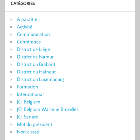
CATÉGORIES
A paraître
Activité
Communication
Conférence
District de Liège
District de Namur
District du Brabant
District du Hainaut
District du Luxembourg
Formation
International
JCI Belgium
JCI Belgium Wallonie Bruxelles
JCI Senate
Mot du président
Non classé