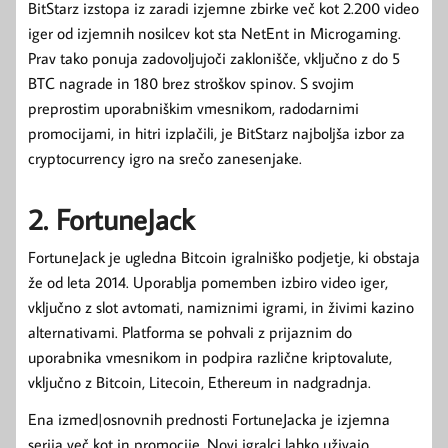
BitStarz izstopa iz zaradi izjemne zbirke več kot 2.200 video
iger od izjemnih nosilcev kot sta NetEnt in Microgaming.
Prav tako ponuja zadovoljujoči zaklonišče, vključno z do 5
BTC nagrade in 180 brez stroškov spinov. S svojim
preprostim uporabniškim vmesnikom, radodarnimi
promocijami, in hitri izplačili, je BitStarz najboljša izbor za
cryptocurrency igro na srečo zanesenjake.
2. FortuneJack
FortuneJack je ugledna Bitcoin igralniško podjetje, ki obstaja
že od leta 2014. Uporablja pomemben izbiro video iger,
vključno z slot avtomati, namiznimi igrami, in živimi kazino
alternativami. Platforma se pohvali z prijaznim do
uporabnika vmesnikom in podpira različne kriptovalute,
vključno z Bitcoin, Litecoin, Ethereum in nadgradnja.
Ena izmed|osnovnih prednosti FortuneJacka je izjemna
serija več kot in promocije. Novi igralci lahko uživajo