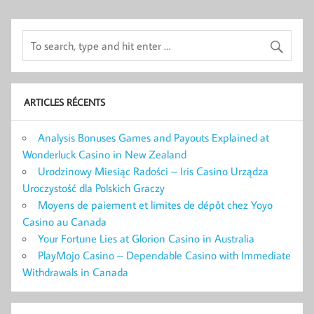
ARTICLES RÉCENTS
Analysis Bonuses Games and Payouts Explained at
Wonderluck Casino in New Zealand
Urodzinowy Miesiąc Radości – Iris Casino Urządza
Uroczystość dla Polskich Graczy
Moyens de paiement et limites de dépôt chez Yoyo
Casino au Canada
Your Fortune Lies at Glorion Casino in Australia
PlayMojo Casino – Dependable Casino with Immediate
Withdrawals in Canada