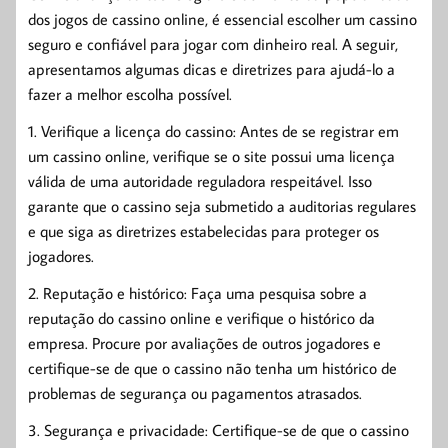
dos jogos de cassino online, é essencial escolher um cassino
seguro e confiável para jogar com dinheiro real. A seguir,
apresentamos algumas dicas e diretrizes para ajudá-lo a
fazer a melhor escolha possível.
1. Verifique a licença do cassino: Antes de se registrar em
um cassino online, verifique se o site possui uma licença
válida de uma autoridade reguladora respeitável. Isso
garante que o cassino seja submetido a auditorias regulares
e que siga as diretrizes estabelecidas para proteger os
jogadores.
2. Reputação e histórico: Faça uma pesquisa sobre a
reputação do cassino online e verifique o histórico da
empresa. Procure por avaliações de outros jogadores e
certifique-se de que o cassino não tenha um histórico de
problemas de segurança ou pagamentos atrasados.
3. Segurança e privacidade: Certifique-se de que o cassino