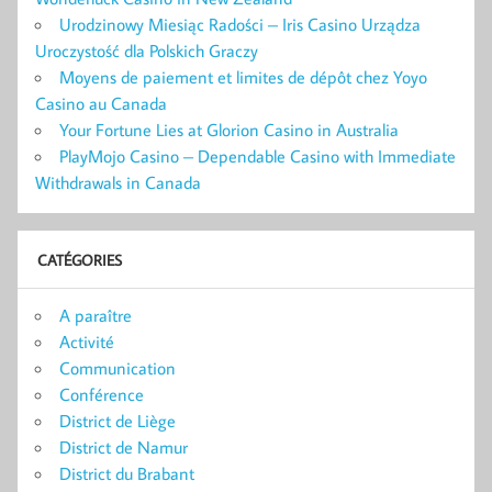
Urodzinowy Miesiąc Radości – Iris Casino Urządza
Uroczystość dla Polskich Graczy
Moyens de paiement et limites de dépôt chez Yoyo
Casino au Canada
Your Fortune Lies at Glorion Casino in Australia
PlayMojo Casino – Dependable Casino with Immediate
Withdrawals in Canada
CATÉGORIES
A paraître
Activité
Communication
Conférence
District de Liège
District de Namur
District du Brabant