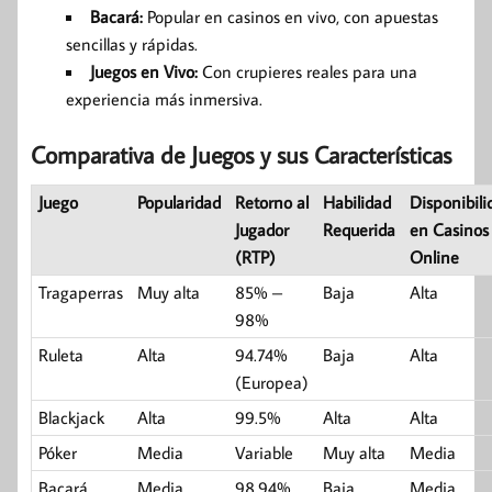
Bacará:
Popular en casinos en vivo, con apuestas
sencillas y rápidas.
Juegos en Vivo:
Con crupieres reales para una
experiencia más inmersiva.
Comparativa de Juegos y sus Características
Juego
Popularidad
Retorno al
Habilidad
Disponibili
Jugador
Requerida
en Casinos
(RTP)
Online
Tragaperras
Muy alta
85% –
Baja
Alta
98%
Ruleta
Alta
94.74%
Baja
Alta
(Europea)
Blackjack
Alta
99.5%
Alta
Alta
Póker
Media
Variable
Muy alta
Media
Bacará
Media
98.94%
Baja
Media