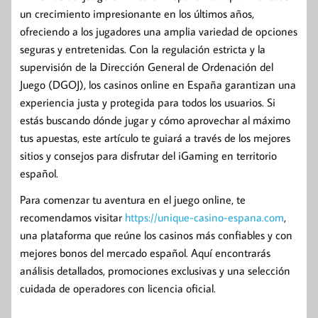
un crecimiento impresionante en los últimos años,
ofreciendo a los jugadores una amplia variedad de opciones
seguras y entretenidas. Con la regulación estricta y la
supervisión de la Dirección General de Ordenación del
Juego (DGOJ), los casinos online en España garantizan una
experiencia justa y protegida para todos los usuarios. Si
estás buscando dónde jugar y cómo aprovechar al máximo
tus apuestas, este artículo te guiará a través de los mejores
sitios y consejos para disfrutar del iGaming en territorio
español.
Para comenzar tu aventura en el juego online, te
recomendamos visitar
https://unique-casino-espana.com
,
una plataforma que reúne los casinos más confiables y con
mejores bonos del mercado español. Aquí encontrarás
análisis detallados, promociones exclusivas y una selección
cuidada de operadores con licencia oficial.