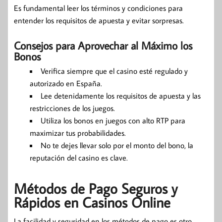
Es fundamental leer los términos y condiciones para
entender los requisitos de apuesta y evitar sorpresas.
Consejos para Aprovechar al Máximo los
Bonos
Verifica siempre que el casino esté regulado y
autorizado en España.
Lee detenidamente los requisitos de apuesta y las
restricciones de los juegos.
Utiliza los bonos en juegos con alto RTP para
maximizar tus probabilidades.
No te dejes llevar solo por el monto del bono, la
reputación del casino es clave.
Métodos de Pago Seguros y
Rápidos en Casinos Online
La facilidad y seguridad en los métodos de pago es otro