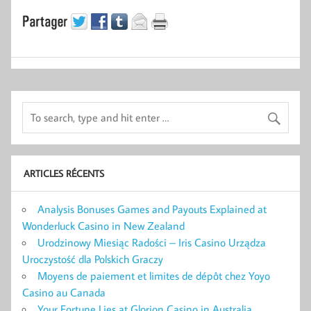
ARTICLES RÉCENTS
Analysis Bonuses Games and Payouts Explained at
Wonderluck Casino in New Zealand
Urodzinowy Miesiąc Radości – Iris Casino Urządza
Uroczystość dla Polskich Graczy
Moyens de paiement et limites de dépôt chez Yoyo
Casino au Canada
Your Fortune Lies at Glorion Casino in Australia