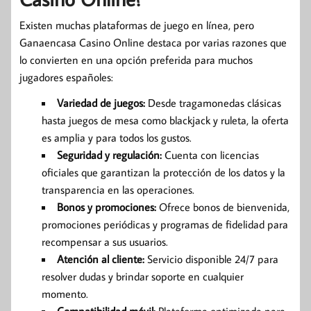
Existen muchas plataformas de juego en línea, pero
Ganaencasa Casino Online destaca por varias razones que
lo convierten en una opción preferida para muchos
jugadores españoles:
Variedad de juegos:
Desde tragamonedas clásicas
hasta juegos de mesa como blackjack y ruleta, la oferta
es amplia y para todos los gustos.
Seguridad y regulación:
Cuenta con licencias
oficiales que garantizan la protección de los datos y la
transparencia en las operaciones.
Bonos y promociones:
Ofrece bonos de bienvenida,
promociones periódicas y programas de fidelidad para
recompensar a sus usuarios.
Atención al cliente:
Servicio disponible 24/7 para
resolver dudas y brindar soporte en cualquier
momento.
Compatibilidad móvil:
Plataforma optimizada para