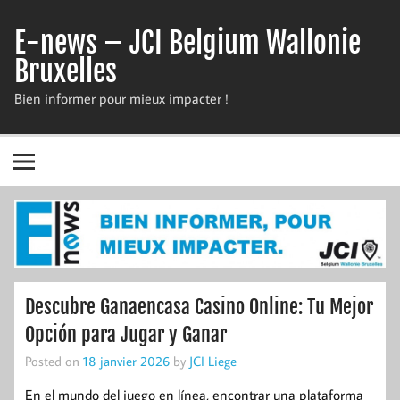
Skip
to
E-news – JCI Belgium Wallonie
content
Bruxelles
Bien informer pour mieux impacter !
Descubre Ganaencasa Casino Online: Tu Mejor
Opción para Jugar y Ganar
Posted on
18 janvier 2026
by
JCI Liege
En el mundo del juego en línea, encontrar una plataforma