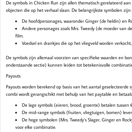
De symbols in Chicken Run zijn allen thematisch gerelateerd aan 
objecten die op het verhaal slaan. De belangrijkste symbolen zijn:
De hoofdpersonages, waaronder Ginger (de heldin) en Ro
Andere personages zoals Mrs. Tweedy (de moeder van de sl
film.
Voedsel en drankjes die op het vliegveld worden verkocht,
De symbols zijn allemaal voorzien van specifieke waarden en bon
onderstaande sectie) kunnen leiden tot betekenisvolle combinati
Payouts
Payouts worden berekend op basis van het aantal geselecteerde s
combi wordt gerangschikt met behulp van het paytable en betaald
De lage symbols (eieren, brood, groente) betalen tussen 
De mid-range symbols (fruiten, vliegtuigen, bomen) lever
De hoge symbolen (Mrs. Tweedy’s Slager, Ginger en Rock
voor elke combinatie.