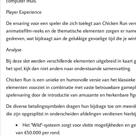
computer thuis.
Player Experience
De ervaring voor een speler die zich toelegt aan Chicken Run vers
animatiefilm-reeks en de thematische elementen zorgen er nameli
gedreven, wat bijdraagt aan de gelukkige gevoelige tijd die je wint 
Analyse
Bij deze slot werden verschillende elementen uitgebreid in kaart 
het spel, kijk dan niet anders naar onderstaande samenvatting.
Chicken Run is een unieke en humorvolle versie van het klassieke 
elementen voorziet in combinatie met vaste betrouwbare gamepla
spelervaring door de introductie van amusante en herkenbare fig
De diverse betalingssymbolen dragen hun bijdrage toe om meerd
die zijn opgesplitst in onderscheiden afdelingen verdienen hierb
Het "Wild"-systeem zorgt voor vlotte mogelijkheden en g
van €50.000 per rond.