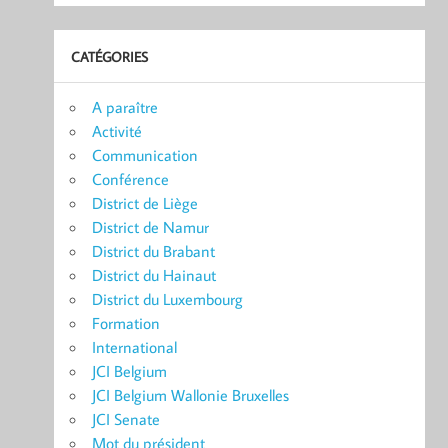
CATÉGORIES
A paraître
Activité
Communication
Conférence
District de Liège
District de Namur
District du Brabant
District du Hainaut
District du Luxembourg
Formation
International
JCI Belgium
JCI Belgium Wallonie Bruxelles
JCI Senate
Mot du président