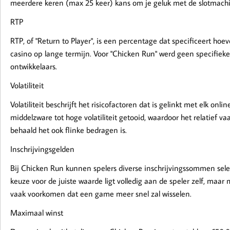
meerdere keren (max 25 keer) kans om je geluk met de slotmach
RTP
RTP, of "Return to Player", is een percentage dat specificeert h
casino op lange termijn. Voor "Chicken Run" werd geen specifieke
ontwikkelaars.
Volatiliteit
Volatiliteit beschrijft het risicofactoren dat is gelinkt met elk onl
middelzware tot hoge volatiliteit getooid, waardoor het relatief 
behaald het ook flinke bedragen is.
Inschrijvingsgelden
Bij Chicken Run kunnen spelers diverse inschrijvingssommen sele
keuze voor de juiste waarde ligt volledig aan de speler zelf, ma
vaak voorkomen dat een game meer snel zal wisselen.
Maximaal winst