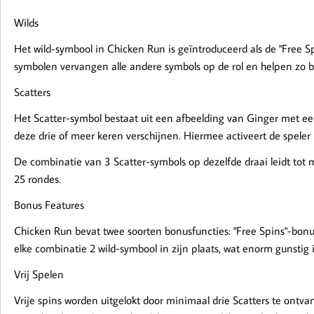
Wilds
Het wild-symbool in Chicken Run is geïntroduceerd als de "Free Sp
symbolen vervangen alle andere symbols op de rol en helpen zo b
Scatters
Het Scatter-symbol bestaat uit een afbeelding van Ginger met e
deze drie of meer keren verschijnen. Hiermee activeert de spele
De combinatie van 3 Scatter-symbols op dezelfde draai leidt tot
25 rondes.
Bonus Features
Chicken Run bevat twee soorten bonusfuncties: "Free Spins"-bonus 
elke combinatie 2 wild-symbool in zijn plaats, wat enorm gunstig
Vrij Spelen
Vrije spins worden uitgelokt door minimaal drie Scatters te ontvang