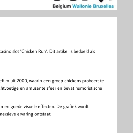
sino slot "Chicken Run". Dit artikel is bedoeld als
ilm uit 2000, waarin een groep chickens probeert te
ichtvoetige en amusante sfeer en bevat humoristische
n en goede visuele effecten. De grafiek wordt
ersieve ervaring ontstaat.