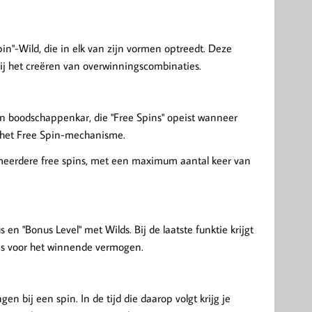
in"-Wild, die in elk van zijn vormen optreedt. Deze
ij het creëren van overwinningscombinaties.
en boodschappenkar, die "Free Spins" opeist wanneer
r het Free Spin-mechanisme.
 meerdere free spins, met een maximum aantal keer van
en "Bonus Level" met Wilds. Bij de laatste funktie krijgt
 is voor het winnende vermogen.
en bij een spin. In de tijd die daarop volgt krijg je