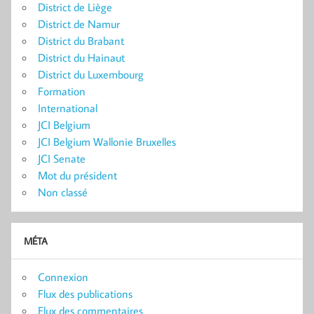
District de Liège
District de Namur
District du Brabant
District du Hainaut
District du Luxembourg
Formation
International
JCI Belgium
JCI Belgium Wallonie Bruxelles
JCI Senate
Mot du président
Non classé
MÉTA
Connexion
Flux des publications
Flux des commentaires