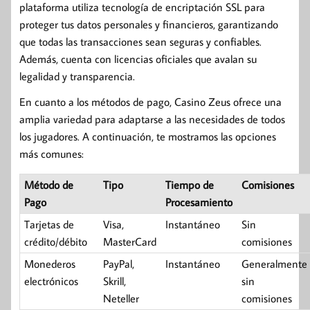
plataforma utiliza tecnología de encriptación SSL para
proteger tus datos personales y financieros, garantizando
que todas las transacciones sean seguras y confiables.
Además, cuenta con licencias oficiales que avalan su
legalidad y transparencia.
En cuanto a los métodos de pago, Casino Zeus ofrece una
amplia variedad para adaptarse a las necesidades de todos
los jugadores. A continuación, te mostramos las opciones
más comunes:
Método de
Tipo
Tiempo de
Comisiones
Pago
Procesamiento
Tarjetas de
Visa,
Instantáneo
Sin
crédito/débito
MasterCard
comisiones
Monederos
PayPal,
Instantáneo
Generalmente
electrónicos
Skrill,
sin
Neteller
comisiones