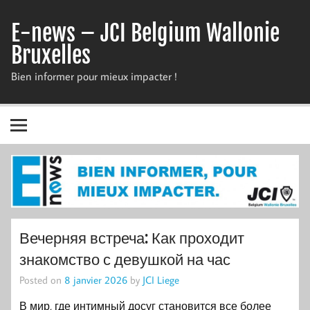
Skip
to
E-news – JCI Belgium Wallonie
content
Bruxelles
Bien informer pour mieux impacter !
Вечерняя встреча: Как проходит
знакомство с девушкой на час
Posted on
8 janvier 2026
by
JCI Liege
В мир, где интимный досуг становится все более