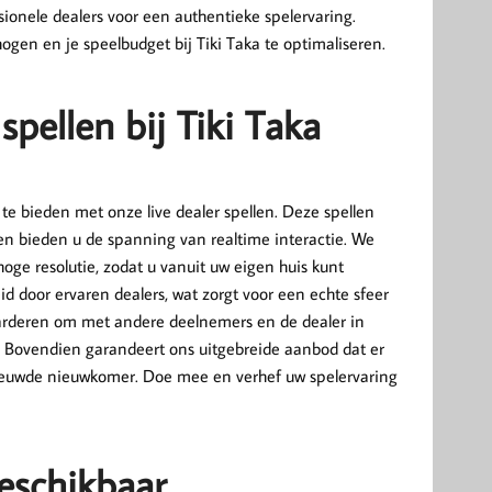
sionele dealers voor een authentieke spelervaring.
gen en je speelbudget bij Tiki Taka te optimaliseren.
spellen bij Tiki Taka
g te bieden met onze live dealer spellen. Deze spellen
 en bieden u de spanning van realtime interactie. We
ge resolutie, zodat u vanuit uw eigen huis kunt
d door ervaren dealers, wat zorgt voor een echte sfeer
aarderen om met andere deelnemers en de dealer in
 Bovendien garandeert ons uitgebreide aanbod dat er
benieuwde nieuwkomer. Doe mee en verhef uw spelervaring
beschikbaar