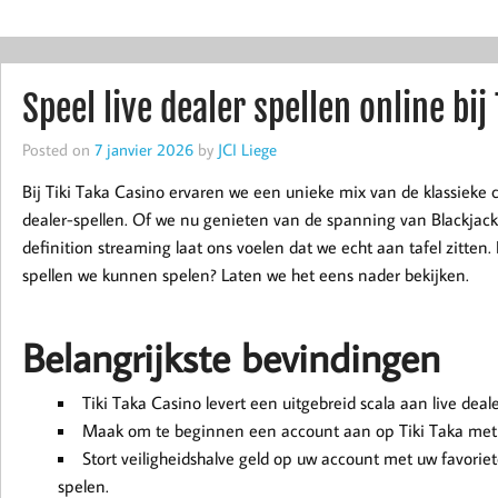
Speel live dealer spellen online bij
Posted on
7 janvier 2026
by
JCI Liege
Bij Tiki Taka Casino ervaren we een unieke mix van de klassieke 
dealer-spellen. Of we nu genieten van de spanning van Blackjack
definition streaming laat ons voelen dat we echt aan tafel zitten
spellen we kunnen spelen? Laten we het eens nader bekijken.
Belangrijkste bevindingen
Tiki Taka Casino levert een uitgebreid scala aan live deal
Maak om te beginnen een account aan op Tiki Taka met co
Stort veiligheidshalve geld op uw account met uw favorie
spelen.