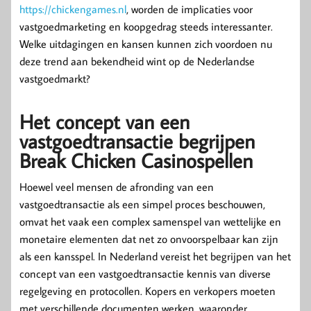
https://chickengames.nl
, worden de implicaties voor
vastgoedmarketing en koopgedrag steeds interessanter.
Welke uitdagingen en kansen kunnen zich voordoen nu
deze trend aan bekendheid wint op de Nederlandse
vastgoedmarkt?
Het concept van een
vastgoedtransactie begrijpen
Break Chicken Casinospellen
Hoewel veel mensen de afronding van een
vastgoedtransactie als een simpel proces beschouwen,
omvat het vaak een complex samenspel van wettelijke en
monetaire elementen dat net zo onvoorspelbaar kan zijn
als een kansspel. In Nederland vereist het begrijpen van het
concept van een vastgoedtransactie kennis van diverse
regelgeving en protocollen. Kopers en verkopers moeten
met verschillende documenten werken, waaronder