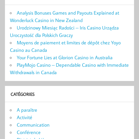
Analysis Bonuses Games and Payouts Explained at
Wonderluck Casino in New Zealand
Urodzinowy Miesiąc Radości – Iris Casino Urządza
Uroczystość dla Polskich Graczy
Moyens de paiement et limites de dépôt chez Yoyo
Casino au Canada
Your Fortune Lies at Glorion Casino in Australia
PlayMojo Casino – Dependable Casino with Immediate
Withdrawals in Canada
CATÉGORIES
A paraître
Activité
Communication
Conférence