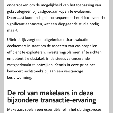
onderzoeken om de mogelijkheid van het toepassing van
gokstrategieën bij vastgoedaankopen te evalueren.
Daarnaast kunnen legale consequenties het risico-overzicht
significant aantasten, wat een diepgaande studie nodig
maakt.
Uiteindelijk zorgt een uitgebreide risico-evaluatie
deelnemers in staat om de aspecten van casinospellen
efficiënt te exploiteren, investeringsplannen af te richten
en potentiële obstakels in de steeds veranderende
vastgoedmarkt te ontwijken. Kennis in deze principes
bevordert rechtstreeks bij aan een verstandige
besluitvorming.
De rol van makelaars in deze
bijzondere transactie-ervaring
Makelaars spelen een essentiële rol in het sluitingsproces