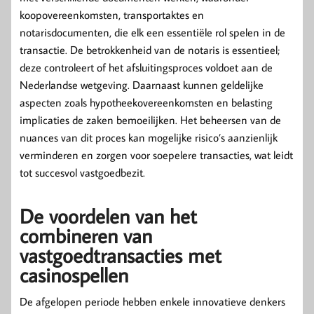
koopovereenkomsten, transportaktes en
notarisdocumenten, die elk een essentiële rol spelen in de
transactie. De betrokkenheid van de notaris is essentieel;
deze controleert of het afsluitingsproces voldoet aan de
Nederlandse wetgeving. Daarnaast kunnen geldelijke
aspecten zoals hypotheekovereenkomsten en belasting
implicaties de zaken bemoeilijken. Het beheersen van de
nuances van dit proces kan mogelijke risico’s aanzienlijk
verminderen en zorgen voor soepelere transacties, wat leidt
tot succesvol vastgoedbezit.
De voordelen van het
combineren van
vastgoedtransacties met
casinospellen
De afgelopen periode hebben enkele innovatieve denkers