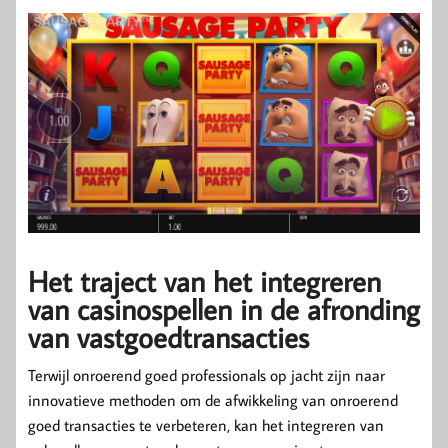
Het traject van het integreren
van casinospellen in de afronding
van vastgoedtransacties
Terwijl onroerend goed professionals op jacht zijn naar
innovatieve methoden om de afwikkeling van onroerend
goed transacties te verbeteren, kan het integreren van