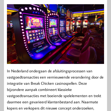
In Nederland ondergaan de afsluitingsprocessen van
vastgoedtransacties een vernieuwende verandering door de
integratie van Break Chicken casinospellen. Deze
bijzondere aanpak combineert klassieke
vastgoedtransacties met boeiende spelelementen en trekt
daarmee een gevarieerd klantenbestand aan. Naarmate
kopers en verkopers dit nieuwe concept onderzoeken,