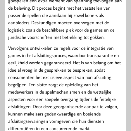
gokspellen een extra element van spanning toevoegen aan
de beleving. Dit proces begint met het vaststellen van
passende spellen die aanslaan bij zowel kopers als
aanbieders. Deskundigen moeten overwegen met de
logistiek, zoals de beschikbare plek voor de games en de
juridische voorschriften met betrekking tot gokken.
Vervolgens ontwikkelen ze regels voor de integratie van
games in het afsluitingsproces, waardoor transparantie en
eerlijkheid worden gegarandeerd. Het is van belang om het
idee al vroeg in de gesprekken te bespreken, zodat
consumenten het exclusieve aspect van hun afsluiting
begrijpen. Ten slotte zorgt de opleiding van het
medewerkers in de spelmechanismen en de wettelijke
aspecten voor een soepele overgang tijdens de feitelijke
afsluitingen. Door deze georganiseerde aanpak te volgen,
kunnen makelaars gedenkwaardige en boeiende
afsluitingservaringen vormgeven die hun diensten
differentiëren in een concurrerende markt.