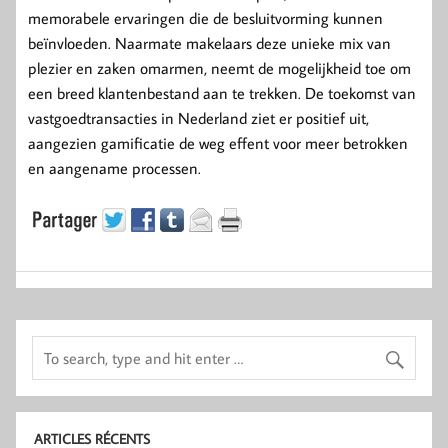
memorabele ervaringen die de besluitvorming kunnen
beïnvloeden. Naarmate makelaars deze unieke mix van
plezier en zaken omarmen, neemt de mogelijkheid toe om
een breed klantenbestand aan te trekken. De toekomst van
vastgoedtransacties in Nederland ziet er positief uit,
aangezien gamificatie de weg effent voor meer betrokken
en aangename processen.
ARTICLES RÉCENTS