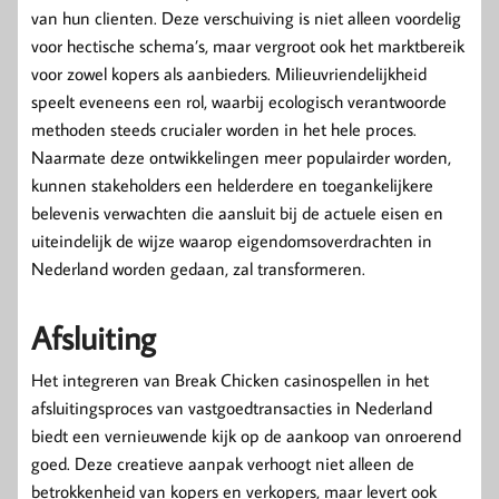
van hun clienten. Deze verschuiving is niet alleen voordelig
voor hectische schema’s, maar vergroot ook het marktbereik
voor zowel kopers als aanbieders. Milieuvriendelijkheid
speelt eveneens een rol, waarbij ecologisch verantwoorde
methoden steeds crucialer worden in het hele proces.
Naarmate deze ontwikkelingen meer populairder worden,
kunnen stakeholders een helderdere en toegankelijkere
belevenis verwachten die aansluit bij de actuele eisen en
uiteindelijk de wijze waarop eigendomsoverdrachten in
Nederland worden gedaan, zal transformeren.
Afsluiting
Het integreren van Break Chicken casinospellen in het
afsluitingsproces van vastgoedtransacties in Nederland
biedt een vernieuwende kijk op de aankoop van onroerend
goed. Deze creatieve aanpak verhoogt niet alleen de
betrokkenheid van kopers en verkopers, maar levert ook