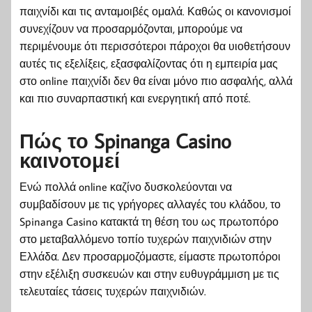
παιχνίδι και τις ανταμοιβές ομαλά. Καθώς οι κανονισμοί
συνεχίζουν να προσαρμόζονται, μπορούμε να
περιμένουμε ότι περισσότεροι πάροχοι θα υιοθετήσουν
αυτές τις εξελίξεις, εξασφαλίζοντας ότι η εμπειρία μας
στο online παιχνίδι δεν θα είναι μόνο πιο ασφαλής, αλλά
και πιο συναρπαστική και ενεργητική από ποτέ.
Πώς το Spinanga Casino
καινοτομεί
Ενώ πολλά online καζίνο δυσκολεύονται να
συμβαδίσουν με τις γρήγορες αλλαγές του κλάδου, το
Spinanga Casino κατακτά τη θέση του ως πρωτοπόρο
στο μεταβαλλόμενο τοπίο τυχερών παιχνιδιών στην
Ελλάδα. Δεν προσαρμοζόμαστε, είμαστε πρωτοπόροι
στην εξέλιξη συσκευών και στην ευθυγράμμιση με τις
τελευταίες τάσεις τυχερών παιχνιδιών.