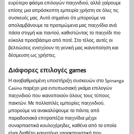
ευρύτερο φάσμα επιλογών παιχνιδιού, αλλά χαίρουμε
επίσης μια απρόσκοπτη εμπειρία χρήστη σε όλες τις
συσκευές μας. Αυτό σημαίνει ότι μπορούμε να
απολαμβάνουμε τα προτιμώμενα μας παιχνίδια ανά
πάσα στιγμή και παντού, καθιστώντας το παιχνίδι πιο
εύκολα προσβάσιμο από ποτέ. Στο τέλος, αυτές οι
βελτιώσεις ενισχύουν τη γενική μας ικανοποίηση και
δέσμευση ως χρήστες.
Διάφορες επιλογές games
Η αναβαθμισμένη υποστήριξη συσκευών στο Spinanga
Casino παρέχει μια εντυπωσιακή γκάμα επιλογών
παιχνιδιού που ικανοποιούν όλους τους τύπους
παικτών. Με πολλαπλές εμπειρίες παιχνιδιού,
μπορούμε να ανακαλύψουμε τα πάντα, από
παραδοσιακά επιτραπέζια παιχνίδια μέχρι
συναρπαστικά κουλοχέρηδες, καθένα από τα οποία
είναι διαθέτει καινοτόμα χαρακτηριστικά που