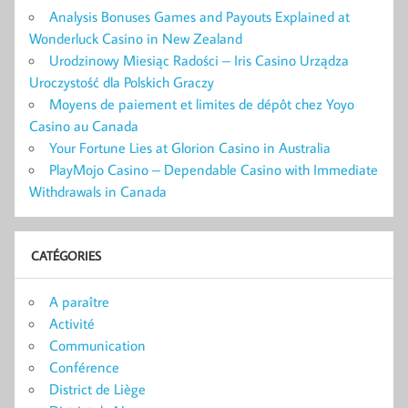
Analysis Bonuses Games and Payouts Explained at
Wonderluck Casino in New Zealand
Urodzinowy Miesiąc Radości – Iris Casino Urządza
Uroczystość dla Polskich Graczy
Moyens de paiement et limites de dépôt chez Yoyo
Casino au Canada
Your Fortune Lies at Glorion Casino in Australia
PlayMojo Casino – Dependable Casino with Immediate
Withdrawals in Canada
CATÉGORIES
A paraître
Activité
Communication
Conférence
District de Liège