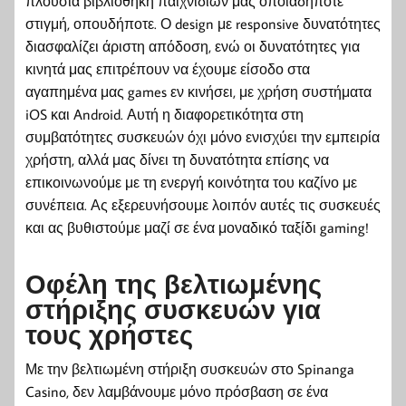
πλούσια βιβλιοθήκη παιχνιδιών μας οποιαδήποτε
στιγμή, οπουδήποτε. Ο design με responsive δυνατότητες
διασφαλίζει άριστη απόδοση, ενώ οι δυνατότητες για
κινητά μας επιτρέπουν να έχουμε είσοδο στα
αγαπημένα μας games εν κινήσει, με χρήση συστήματα
iOS και Android. Αυτή η διαφορετικότητα στη
συμβατότητες συσκευών όχι μόνο ενισχύει την εμπειρία
χρήστη, αλλά μας δίνει τη δυνατότητα επίσης να
επικοινωνούμε με τη ενεργή κοινότητα του καζίνο με
συνέπεια. Ας εξερευνήσουμε λοιπόν αυτές τις συσκευές
και ας βυθιστούμε μαζί σε ένα μοναδικό ταξίδι gaming!
Οφέλη της βελτιωμένης
στήριξης συσκευών για
τους χρήστες
Με την βελτιωμένη στήριξη συσκευών στο Spinanga
Casino, δεν λαμβάνουμε μόνο πρόσβαση σε ένα