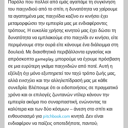
Παρόλο που πολλοί από εμάς αγαπάμε τη συγκίνηση
του παιχνιδιού από το σπίτι, η δυνατότητα να χαίρουμε
τα αγαπημένα μας παιχνίδια καζίνο εν κινήσει έχει
μεταμορφώσει την εμπειρία μας με ενδιαφέροντες
τρόπους. Η ευκολία χρήσης κινητού μας έχει δώσει τη
δυνατότητα να εμπλακούμε στο παιχνίδι εν κινήσει, είτε
περιμένουμε στην ουρά είτε κάνουμε ένα διάλειμμα στη
δουλειά. Με διαισθητικά περιβάλλοντα εργασίας και
απρόσκοπτο gameplay, μπορούμε να έχουμε πρόσβαση
σε μια ευρύτερη γκάμα παιχνιδιών από ποτέ. Αυτή η
εξέλιξη όχι μόνο εξυπηρετεί τον ταχύ τρόπο ζωής μας,
αλλά ενισχύει και την αλληλεπίδρασή μας με κάθε
συνεδρία. Βλέπουμε ότι οι ειδοποιήσεις σε πραγματικό
χρόνο και οι επιλογές ζωντανών ντίλερ κάνουν την
εμπειρία ακόμα πιο συναρπαστική, ενώνοντας τα
καλύτερα και των δύο κόσμων – άνεση στο σπίτι και
ενθουσιασμό για
pitchbook.com
κινητά. Δεν είναι
ενδιαφέρον να παίζεις οποτεδήποτε, παντού;