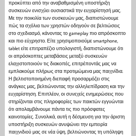
προκύπτει από την αναβαθμισμένη υποστήριξη
συσκευών ενισχύει ουσιαστικά την ευχαρίστησή μας.
Με την ποικιλία των συσκευών μας, διαπιστώνουμε
πώς τα σχόλια των χρηστών οδηγούν σε βελτιώσεις
στο σχεδιασμό, κάνοντας το gameplay πιο απρόσκοπτο
και πιο εύχρηστο. Είτε χρησιμοποιούμε smartphone,
tablet είτε επιτραπέζιο υπολογιστή, διαπιστώνουμε ότι
οι απρόσκοπτες μεταβάσεις μεταξύ συσκευών
ελαχιστοποιούν τις διακοπές, επιτρέποντάς μας να
εμπλακούμε πλήρως στα προτιμώμενα μας παιχνίδια.
Η βελτιστοποιημένη διεπαφή προσαρμόζει στις
ανάγκες μας, βελτιώνοντας την αλληλεπίδραση και την
ευχαρίστηση. Επιπλέον, οι συνεχείς ενημερώσεις που
στηρίζονται στις πληροφορίες των παικτών εγγυώνται
ότι απολαμβάνουμε πάντα τις πιο πρόσφατες
καινοτομίες. Συνολικά, αυτή η δέσμευση για την άριστη
υποστήριξη συσκευών ανυψώνει την εμπειρία
παιχνιδιού μας σε νέα ύψη, βελτιώνοντας τη υπόληψη