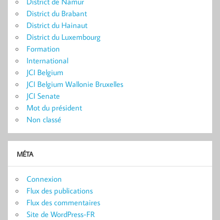
District de Namur
District du Brabant
District du Hainaut
District du Luxembourg
Formation
International
JCI Belgium
JCI Belgium Wallonie Bruxelles
JCI Senate
Mot du président
Non classé
MÉTA
Connexion
Flux des publications
Flux des commentaires
Site de WordPress-FR