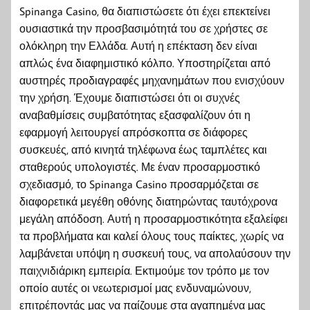
Spinanga Casino, θα διαπιστώσετε ότι έχει επεκτείνει
ουσιαστικά την προσβασιμότητά του σε χρήστες σε
ολόκληρη την Ελλάδα. Αυτή η επέκταση δεν είναι
απλώς ένα διαφημιστικό κόλπο. Υποστηρίζεται από
αυστηρές προδιαγραφές μηχανημάτων που ενισχύουν
την χρήση. Έχουμε διαπιστώσει ότι οι συχνές
αναβαθμίσεις συμβατότητας εξασφαλίζουν ότι η
εφαρμογή λειτουργεί απρόσκοπτα σε διάφορες
συσκευές, από κινητά τηλέφωνα έως ταμπλέτες και
σταθερούς υπολογιστές. Με έναν προσαρμοστικό
σχεδιασμό, το Spinanga Casino προσαρμόζεται σε
διαφορετικά μεγέθη οθόνης διατηρώντας ταυτόχρονα
μεγάλη απόδοση. Αυτή η προσαρμοστικότητα εξαλείφει
τα προβλήματα και καλεί όλους τους παίκτες, χωρίς να
λαμβάνεται υπόψη η συσκευή τους, να απολαύσουν την
παιχνιδιάρικη εμπειρία. Εκτιμούμε τον τρόπο με τον
οποίο αυτές οι νεωτερισμοί μας ενδυναμώνουν,
επιτρέποντάς μας να παίζουμε στα αγαπημένα μας