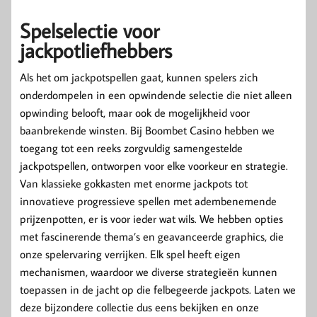
Spelselectie voor
jackpotliefhebbers
Als het om jackpotspellen gaat, kunnen spelers zich
onderdompelen in een opwindende selectie die niet alleen
opwinding belooft, maar ook de mogelijkheid voor
baanbrekende winsten. Bij Boombet Casino hebben we
toegang tot een reeks zorgvuldig samengestelde
jackpotspellen, ontworpen voor elke voorkeur en strategie.
Van klassieke gokkasten met enorme jackpots tot
innovatieve progressieve spellen met adembenemende
prijzenpotten, er is voor ieder wat wils. We hebben opties
met fascinerende thema’s en geavanceerde graphics, die
onze spelervaring verrijken. Elk spel heeft eigen
mechanismen, waardoor we diverse strategieën kunnen
toepassen in de jacht op die felbegeerde jackpots. Laten we
deze bijzondere collectie dus eens bekijken en onze