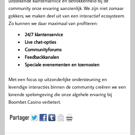
uitstekende klantenservice en betrokkenheid bij de
community onze ervaring aanzienlijk. We zijn niet zomaar
gokkers; we maken deel uit van een interactief ecosysteem.
Zo kunnen we daar maximaal van profiteren:
24/7 klantenservice
Live chat-opties
Communityforums
Feedbackkanalen
Speciale evenementen en toernooien
Met een focus op uitzonderlijke ondersteuning en
levendige interacties binnen de community creëren we een
lonende spelomgeving die onze algehele ervaring bij
Boombet Casino verbetert.