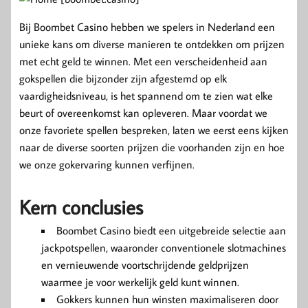
Bij Boombet Casino hebben we spelers in Nederland een
unieke kans om diverse manieren te ontdekken om prijzen
met echt geld te winnen. Met een verscheidenheid aan
gokspellen die bijzonder zijn afgestemd op elk
vaardigheidsniveau, is het spannend om te zien wat elke
beurt of overeenkomst kan opleveren. Maar voordat we
onze favoriete spellen bespreken, laten we eerst eens kijken
naar de diverse soorten prijzen die voorhanden zijn en hoe
we onze gokervaring kunnen verfijnen.
Kern conclusies
Boombet Casino biedt een uitgebreide selectie aan
jackpotspellen, waaronder conventionele slotmachines
en vernieuwende voortschrijdende geldprijzen
waarmee je voor werkelijk geld kunt winnen.
Gokkers kunnen hun winsten maximaliseren door