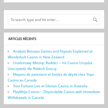
ARTICLES RÉCENTS
Analysis Bonuses Games and Payouts Explained at
Wonderluck Casino in New Zealand
Urodzinowy Miesiąc Radości – Iris Casino Urządza
Uroczystość dla Polskich Graczy
Moyens de paiement et limites de dépôt chez Yoyo
Casino au Canada
Your Fortune Lies at Glorion Casino in Australia
PlayMojo Casino – Dependable Casino with Immediate
Withdrawals in Canada