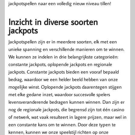
jackpotspellen naar een volledig nieuw niveau tillen!
Inzicht in diverse soorten
jackpots
Jackpotspellen zijn er in meerdere soorten, elk met een
unieke spanning en verschillende manieren om te winnen.
We kunnen ze indelen in drie belangrijkste categorieën:
constante jackpots, oplopende jackpots en regionale
jackpots. Constante jackpots bieden een vooraf bepaald
bedrag, waardoor we een helder beeld hebben van onze
mogelijke winst. Oplopende jackpots daarentegen stijgen
met elke gedane inzet, waardoor succesvolle spelers
levensveranderende bedragen kunnen winnen. Dan zijn er
nog de regionale jackpots, die begrensd zijn tot één casino
of netwerk, wat vaak resulteert in lagere prijzen, maar wel in
een constante kans om te winnen. Door deze typen te
kennen, kunnen we onze speelstijl richten op onze