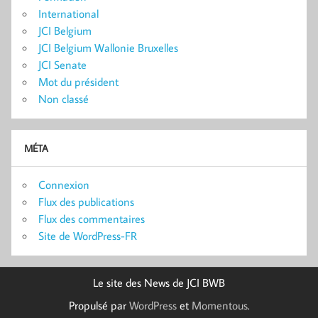
International
JCI Belgium
JCI Belgium Wallonie Bruxelles
JCI Senate
Mot du président
Non classé
MÉTA
Connexion
Flux des publications
Flux des commentaires
Site de WordPress-FR
Le site des News de JCI BWB
Propulsé par
WordPress
et
Momentous
.