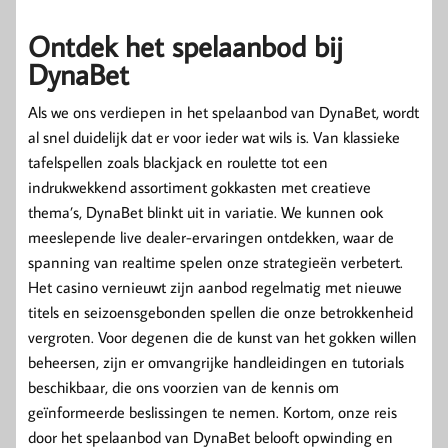
Ontdek het spelaanbod bij
DynaBet
Als we ons verdiepen in het spelaanbod van DynaBet, wordt
al snel duidelijk dat er voor ieder wat wils is. Van klassieke
tafelspellen zoals blackjack en roulette tot een
indrukwekkend assortiment gokkasten met creatieve
thema’s, DynaBet blinkt uit in variatie. We kunnen ook
meeslepende live dealer-ervaringen ontdekken, waar de
spanning van realtime spelen onze strategieën verbetert.
Het casino vernieuwt zijn aanbod regelmatig met nieuwe
titels en seizoensgebonden spellen die onze betrokkenheid
vergroten. Voor degenen die de kunst van het gokken willen
beheersen, zijn er omvangrijke handleidingen en tutorials
beschikbaar, die ons voorzien van de kennis om
geïnformeerde beslissingen te nemen. Kortom, onze reis
door het spelaanbod van DynaBet belooft opwinding en