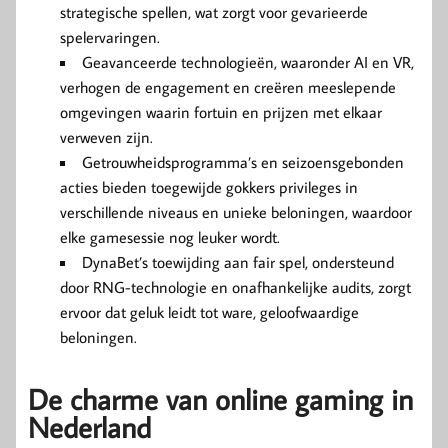
strategische spellen, wat zorgt voor gevarieerde
spelervaringen.
Geavanceerde technologieën, waaronder AI en VR,
verhogen de engagement en creëren meeslepende
omgevingen waarin fortuin en prijzen met elkaar
verweven zijn.
Getrouwheidsprogramma’s en seizoensgebonden
acties bieden toegewijde gokkers privileges in
verschillende niveaus en unieke beloningen, waardoor
elke gamesessie nog leuker wordt.
DynaBet’s toewijding aan fair spel, ondersteund
door RNG-technologie en onafhankelijke audits, zorgt
ervoor dat geluk leidt tot ware, geloofwaardige
beloningen.
De charme van online gaming in
Nederland