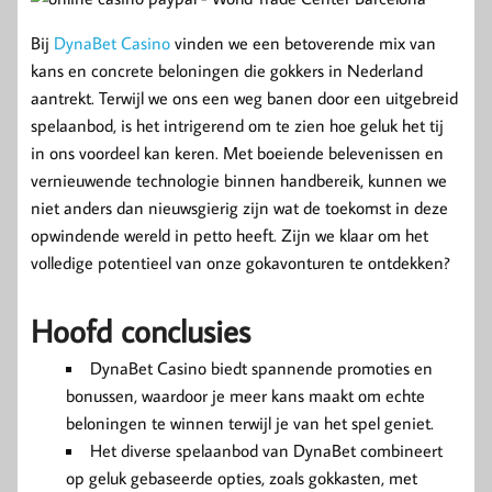
Bij
DynaBet Casino
vinden we een betoverende mix van
kans en concrete beloningen die gokkers in Nederland
aantrekt. Terwijl we ons een weg banen door een uitgebreid
spelaanbod, is het intrigerend om te zien hoe geluk het tij
in ons voordeel kan keren. Met boeiende belevenissen en
vernieuwende technologie binnen handbereik, kunnen we
niet anders dan nieuwsgierig zijn wat de toekomst in deze
opwindende wereld in petto heeft. Zijn we klaar om het
volledige potentieel van onze gokavonturen te ontdekken?
Hoofd conclusies
DynaBet Casino biedt spannende promoties en
bonussen, waardoor je meer kans maakt om echte
beloningen te winnen terwijl je van het spel geniet.
Het diverse spelaanbod van DynaBet combineert
op geluk gebaseerde opties, zoals gokkasten, met