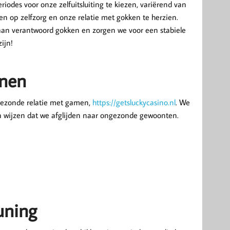
iodes voor onze zelfuitsluiting te kiezen, variërend van
ten op zelfzorg en onze relatie met gokken te herzien.
an verantwoord gokken en zorgen we voor een stabiele
ijn!
nnen
 gezonde relatie met gamen,
https://getsluckycasino.nl
. We
en wijzen dat we afglijden naar ongezonde gewoonten.
uning