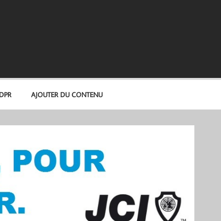
GDPR
AJOUTER DU CONTENU