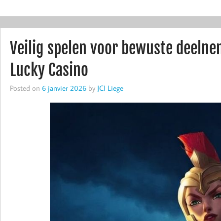
Veilig spelen voor bewuste deelne
Lucky Casino
Posted on
6 janvier 2026
by
JCI Liege