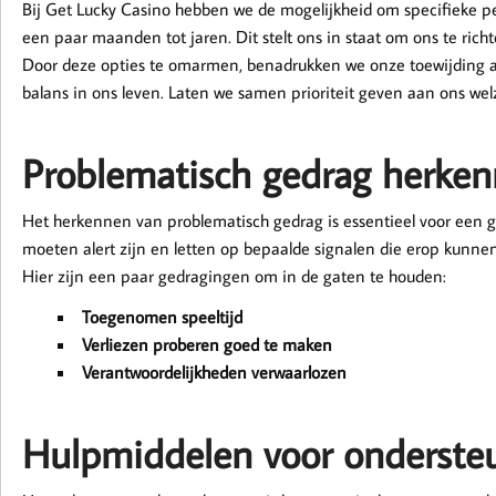
Bij Get Lucky Casino hebben we de mogelijkheid om specifieke per
een paar maanden tot jaren. Dit stelt ons in staat om ons te rich
Door deze opties te omarmen, benadrukken we onze toewijding a
balans in ons leven. Laten we samen prioriteit geven aan ons welz
Problematisch gedrag herke
Het herkennen van problematisch gedrag is essentieel voor een
moeten alert zijn en letten op bepaalde signalen die erop kunn
Hier zijn een paar gedragingen om in de gaten te houden:
Toegenomen speeltijd
Verliezen proberen goed te maken
Verantwoordelijkheden verwaarlozen
Hulpmiddelen voor onderste