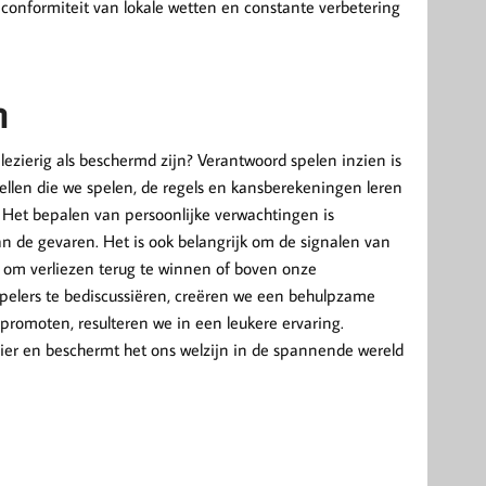
conformiteit van lokale wetten en constante verbetering
n
zierig als beschermd zijn? Verantwoord spelen inzien is
ellen die we spelen, de regels en kansberekeningen leren
Het bepalen van persoonlijke verwachtingen is
n de gevaren. Het is ook belangrijk om de signalen van
 om verliezen terug te winnen of boven onze
elers te bediscussiëren, creëren we een behulpzame
promoten, resulteren we in een leukere ervaring.
zier en beschermt het ons welzijn in de spannende wereld