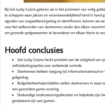
Bij Get Lucky Casino geloven we in het promoten van veilig gokk
te scheppen waar plezier en verantwoordelijkheid hand in hand 
signalen van zorgwekkend gedrag te identificeren, kunnen we w
voor het welbevinden van deelnemers verder dan alleen voorsch
om gezonde spelgewoonten te bevorderen en elkaar hierin te on
Hoofd conclusies
Get Lucky Casino hecht prioriteit aan de veiligheid van 
zelfuitsluitingsopties voor verbeterde controle.
Deelnemers hebben toegang tot informatiemateriaal en 
gokgedrag.
Budgetbeheerhulpmiddelen stellen deelnemers in staat o
een gezondere game-ervaring.
Deskundige ondersteuningsdiensten en helpdesks zijn bes
gerelateerd zijn aan gamen.