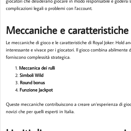
giocatori che desiderano giocare in modo responsabile e godersi l
complicazioni legali o problemi con l’account.
Meccaniche e caratteristiche 
Le meccaniche di gioco e le caratteristiche di Royal Joker: Hold 
interessante e vivace per i giocatori. Il gioco combina abilmente 
forniscono complessità strategica.
Meccanica dei rulli
Simboli Wild
Round bonus
Funzione Jackpot
Queste meccaniche contribuiscono a creare un’esperienza di gioco b
novizi che per quelli esperti in Italia.