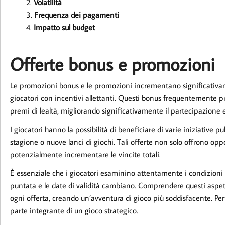
Volatilità
Frequenza dei pagamenti
Impatto sul budget
Offerte bonus e promozioni
Le promozioni bonus e le promozioni incrementano significativamen
giocatori con incentivi allettanti. Questi bonus frequentemente pr
premi di lealtà, migliorando significativamente il partecipazione e 
I giocatori hanno la possibilità di beneficiare di varie iniziative pu
stagione o nuove lanci di giochi. Tali offerte non solo offrono op
potenzialmente incrementare le vincite totali.
È essenziale che i giocatori esaminino attentamente i condizioni e l
puntata e le date di validità cambiano. Comprendere questi aspett
ogni offerta, creando un’avventura di gioco più soddisfacente. Pe
parte integrante di un gioco strategico.