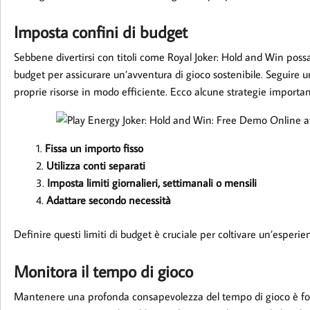
Imposta confini di budget
Sebbene divertirsi con titoli come Royal Joker: Hold and Win possa
budget per assicurare un’avventura di gioco sostenibile. Seguire un
proprie risorse in modo efficiente. Ecco alcune strategie importan
Fissa un importo fisso
Utilizza conti separati
Imposta limiti giornalieri, settimanali o mensili
Adattare secondo necessità
Definire questi limiti di budget è cruciale per coltivare un’esperi
Monitora il tempo di gioco
Mantenere una profonda consapevolezza del tempo di gioco è f