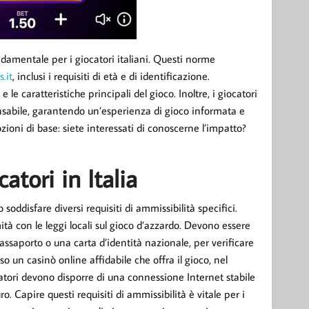
ndamentale per i giocatori italiani. Questi norme
s.it
, inclusi i requisiti di età e di identificazione.
le caratteristiche principali del gioco. Inoltre, i giocatori
nsabile, garantendo un’esperienza di gioco informata e
zioni di base: siete interessati di conoscerne l’impatto?
atori in Italia
 soddisfare diversi requisiti di ammissibilità specifici.
tà con le leggi locali sul gioco d’azzardo. Devono essere
ssaporto o una carta d’identità nazionale, per verificare
sso un casinò online affidabile che offra il gioco, nel
ocatori devono disporre di una connessione Internet stabile
. Capire questi requisiti di ammissibilità è vitale per i