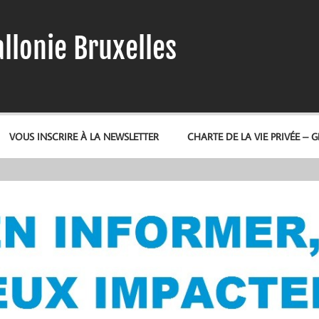
llonie Bruxelles
VOUS INSCRIRE À LA NEWSLETTER
CHARTE DE LA VIE PRIVÉE – 