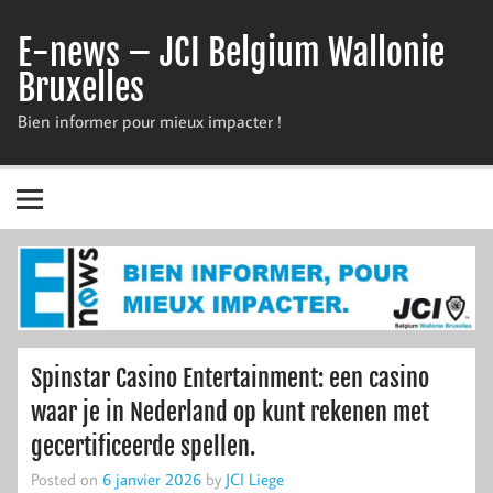
Skip
to
E-news – JCI Belgium Wallonie
content
Bruxelles
Bien informer pour mieux impacter !
Spinstar Casino Entertainment: een casino
waar je in Nederland op kunt rekenen met
gecertificeerde spellen.
Posted on
6 janvier 2026
by
JCI Liege