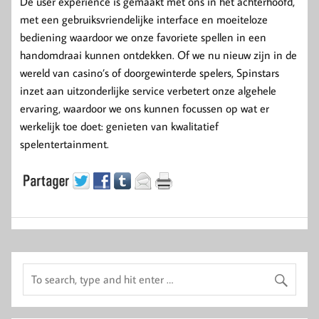
De user experience is gemaakt met ons in het achterhoofd,
met een gebruiksvriendelijke interface en moeiteloze
bediening waardoor we onze favoriete spellen in een
handomdraai kunnen ontdekken. Of we nu nieuw zijn in de
wereld van casino’s of doorgewinterde spelers, Spinstars
inzet aan uitzonderlijke service verbetert onze algehele
ervaring, waardoor we ons kunnen focussen op wat er
werkelijk toe doet: genieten van kwalitatief
spelentertainment.