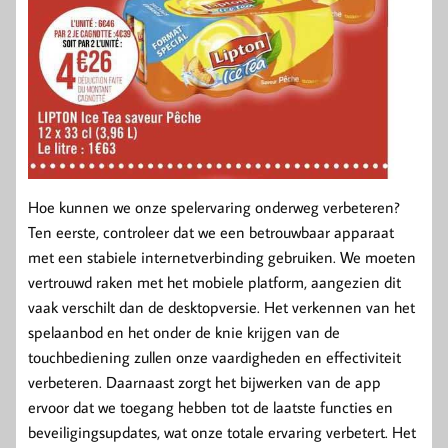
Hoe kunnen we onze spelervaring onderweg verbeteren?
Ten eerste, controleer dat we een betrouwbaar apparaat
met een stabiele internetverbinding gebruiken. We moeten
vertrouwd raken met het mobiele platform, aangezien dit
vaak verschilt dan de desktopversie. Het verkennen van het
spelaanbod en het onder de knie krijgen van de
touchbediening zullen onze vaardigheden en effectiviteit
verbeteren. Daarnaast zorgt het bijwerken van de app
ervoor dat we toegang hebben tot de laatste functies en
beveiligingsupdates, wat onze totale ervaring verbetert. Het