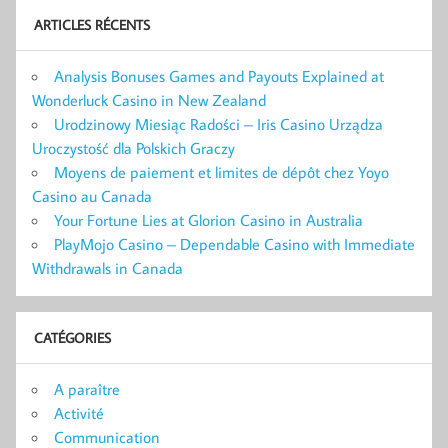
ARTICLES RÉCENTS
Analysis Bonuses Games and Payouts Explained at
Wonderluck Casino in New Zealand
Urodzinowy Miesiąc Radości – Iris Casino Urządza
Uroczystość dla Polskich Graczy
Moyens de paiement et limites de dépôt chez Yoyo
Casino au Canada
Your Fortune Lies at Glorion Casino in Australia
PlayMojo Casino – Dependable Casino with Immediate
Withdrawals in Canada
CATÉGORIES
A paraître
Activité
Communication