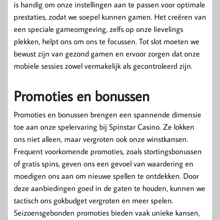
is handig om onze instellingen aan te passen voor optimale
prestaties, zodat we soepel kunnen gamen. Het creëren van
een speciale gameomgeving, zelfs op onze lievelings
plekken, helpt ons om ons te focussen. Tot slot moeten we
bewust zijn van gezond gamen en ervoor zorgen dat onze
mobiele sessies zowel vermakelijk als gecontroleerd zijn.
Promoties en bonussen
Promoties en bonussen brengen een spannende dimensie
toe aan onze spelervaring bij Spinstar Casino. Ze lokken
ons niet alleen, maar vergroten ook onze winstkansen.
Frequent voorkomende promoties, zoals stortingsbonussen
of gratis spins, geven ons een gevoel van waardering en
moedigen ons aan om nieuwe spellen te ontdekken. Door
deze aanbiedingen goed in de gaten te houden, kunnen we
tactisch ons gokbudget vergroten en meer spelen.
Seizoensgebonden promoties bieden vaak unieke kansen,