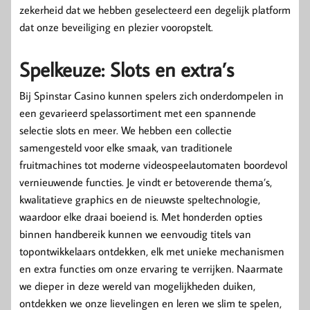
zekerheid dat we hebben geselecteerd een degelijk platform
dat onze beveiliging en plezier vooropstelt.
Spelkeuze: Slots en extra’s
Bij Spinstar Casino kunnen spelers zich onderdompelen in
een gevarieerd spelassortiment met een spannende
selectie slots en meer. We hebben een collectie
samengesteld voor elke smaak, van traditionele
fruitmachines tot moderne videospeelautomaten boordevol
vernieuwende functies. Je vindt er betoverende thema’s,
kwalitatieve graphics en de nieuwste speltechnologie,
waardoor elke draai boeiend is. Met honderden opties
binnen handbereik kunnen we eenvoudig titels van
topontwikkelaars ontdekken, elk met unieke mechanismen
en extra functies om onze ervaring te verrijken. Naarmate
we dieper in deze wereld van mogelijkheden duiken,
ontdekken we onze lievelingen en leren we slim te spelen,