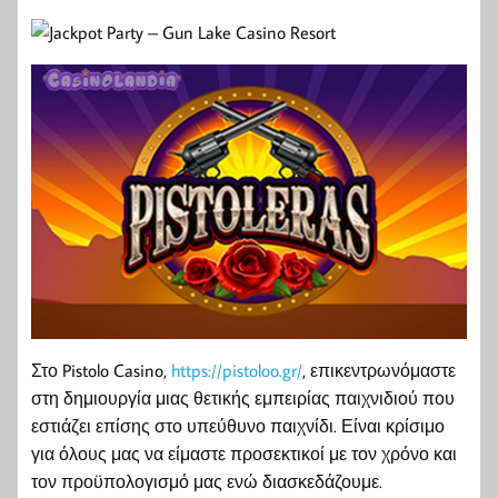
Στο Pistolo Casino,
https://pistoloo.gr/
, επικεντρωνόμαστε
στη δημιουργία μιας θετικής εμπειρίας παιχνιδιού που
εστιάζει επίσης στο υπεύθυνο παιχνίδι. Είναι κρίσιμο
για όλους μας να είμαστε προσεκτικοί με τον χρόνο και
τον προϋπολογισμό μας ενώ διασκεδάζουμε.