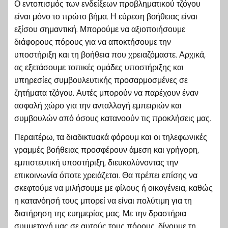
Ο εντοπισμός των ενδείξεων προβληματικού τζόγου
είναι μόνο το πρώτο βήμα. Η εύρεση βοήθειας είναι
εξίσου σημαντική. Μπορούμε να αξιοποιήσουμε
διάφορους πόρους για να αποκτήσουμε την
υποστήριξη και τη βοήθεια που χρειαζόμαστε. Αρχικά,
ας εξετάσουμε τοπικές ομάδες υποστήριξης και
υπηρεσίες συμβουλευτικής προσαρμοσμένες σε
ζητήματα τζόγου. Αυτές μπορούν να παρέχουν έναν
ασφαλή χώρο για την ανταλλαγή εμπειριών και
συμβουλών από όσους κατανοούν τις προκλήσεις μας.
Περαιτέρω, τα διαδικτυακά φόρουμ και οι τηλεφωνικές
γραμμές βοήθειας προσφέρουν άμεση και γρήγορη,
εμπιστευτική υποστήριξη, διευκολύνοντας την
επικοινωνία όποτε χρειάζεται. Θα πρέπει επίσης να
σκεφτούμε να μιλήσουμε με φίλους ή οικογένεια, καθώς
η κατανόησή τους μπορεί να είναι πολύτιμη για τη
διατήρηση της ευημερίας μας. Με την δραστήρια
συμμετοχή μας σε αυτούς τους πόρους, δίνουμε τη