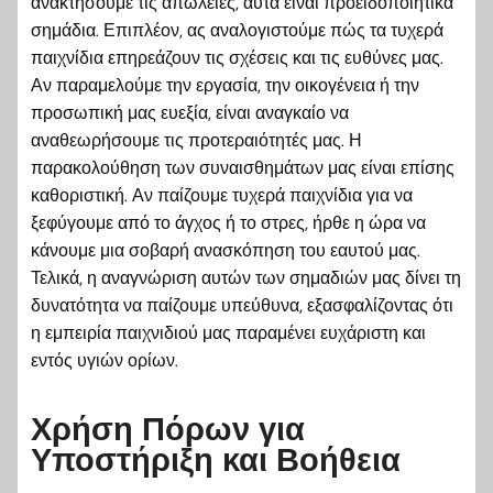
ανακτήσουμε τις απώλειες, αυτά είναι προειδοποιητικά
σημάδια. Επιπλέον, ας αναλογιστούμε πώς τα τυχερά
παιχνίδια επηρεάζουν τις σχέσεις και τις ευθύνες μας.
Αν παραμελούμε την εργασία, την οικογένεια ή την
προσωπική μας ευεξία, είναι αναγκαίο να
αναθεωρήσουμε τις προτεραιότητές μας. Η
παρακολούθηση των συναισθημάτων μας είναι επίσης
καθοριστική. Αν παίζουμε τυχερά παιχνίδια για να
ξεφύγουμε από το άγχος ή το στρες, ήρθε η ώρα να
κάνουμε μια σοβαρή ανασκόπηση του εαυτού μας.
Τελικά, η αναγνώριση αυτών των σημαδιών μας δίνει τη
δυνατότητα να παίζουμε υπεύθυνα, εξασφαλίζοντας ότι
η εμπειρία παιχνιδιού μας παραμένει ευχάριστη και
εντός υγιών ορίων.
Χρήση Πόρων για
Υποστήριξη και Βοήθεια