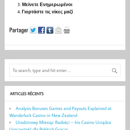
Μείνετε Ενημερωμένοι
Γιορτάστε τις νίκες μαζί
ARTICLES RÉCENTS
Analysis Bonuses Games and Payouts Explained at
Wonderluck Casino in New Zealand
Urodzinowy Miesiąc Radości – Iris Casino Urządza
Uroczystość dla Polskich Graczy