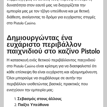
δυνατότητα στον εαυτό μας να διαχειρίζεται την
εμπειρία μας με τον τζόγο υπεύθυνα και με θετική
διάθεση, ανοίγοντας το δρόμο για ευχάριστες στιγμές
στο Pistolo Casino.
Δημιουργώντας ένα
ευχάριστο περιβάλλον
παιχνιδιού στο καζίνο Pistolo
Η κατασκευή ενός θετικού περιβάλλοντος παιχνιδιού
στο Pistolo Casino είναι κρίσιμη για να διασφαλιστεί ότι
κάθε επίσκεψη θα είναι ευχάριστη και αξιομνημόνευτη.
Όλοι μπορούμε να συμβάλουμε σε αυτήν την
περιβάλλον υιοθετώντας βασικές πρακτικές που
ενισχύουν την εμπειρία μας:
Σεβασμός στους άλλους
Παίξτε Υπεύθυνα