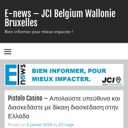
Skip
to
E-news – JCI Belgium Wallonie
content
Bruxelles
Bien informer pour mieux impacter !
Pistolo Casino – Απολαύστε υπεύθυνα και
διασκεδάστε με δίκαιη διασκέδαση στην
Ελλάδα
Posted on
6 janvier 2026
by
JCI Liege