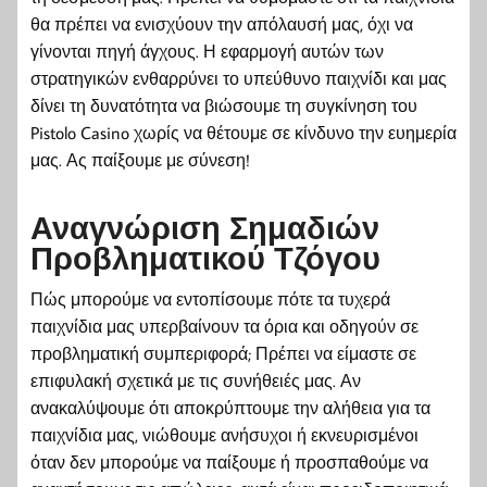
θα πρέπει να ενισχύουν την απόλαυσή μας, όχι να
γίνονται πηγή άγχους. Η εφαρμογή αυτών των
στρατηγικών ενθαρρύνει το υπεύθυνο παιχνίδι και μας
δίνει τη δυνατότητα να βιώσουμε τη συγκίνηση του
Pistolo Casino χωρίς να θέτουμε σε κίνδυνο την ευημερία
μας. Ας παίξουμε με σύνεση!
Αναγνώριση Σημαδιών
Προβληματικού Τζόγου
Πώς μπορούμε να εντοπίσουμε πότε τα τυχερά
παιχνίδια μας υπερβαίνουν τα όρια και οδηγούν σε
προβληματική συμπεριφορά; Πρέπει να είμαστε σε
επιφυλακή σχετικά με τις συνήθειές μας. Αν
ανακαλύψουμε ότι αποκρύπτουμε την αλήθεια για τα
παιχνίδια μας, νιώθουμε ανήσυχοι ή εκνευρισμένοι
όταν δεν μπορούμε να παίξουμε ή προσπαθούμε να