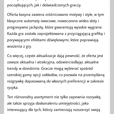
początkujących, jak i doświadczonych graczy.
Oferta kasyna zawiera zróżnicowane motywy i style, w tym
klasyczne automaty owocowe, nowoczesne wideo sloty i
progresywne jackpoty, które gwarantują wysokie wygrane.
Każda gra została zaprojektowana z przyciągającą grafiką i
porywającymi efektami dźwiękowymi, które poprawiają
wrażenia z gry.
Co więcej, częste aktualizacje dają pewność, że oferta jest
zawsze aktualna i atrakcyjna, odzwierciedlając aktualne
trendy w dziedzinie. Gracze mogą wybierać spośród
szerokiej gamy opcji zakładów, co pozwala na przemyślaną
rozgrywkę dopasowaną do własnych preferencji w zakresie
ryzyka.
Ten różnorodny asortyment nie tylko zapewnia rozrywkę,
ale także sprzyja doskonaleniu umiejętności, jako
interesujący dla tych, którzy zamierzają rozszerzyć swoją