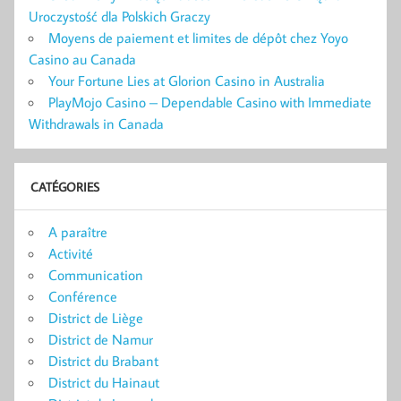
Uroczystość dla Polskich Graczy
Moyens de paiement et limites de dépôt chez Yoyo
Casino au Canada
Your Fortune Lies at Glorion Casino in Australia
PlayMojo Casino – Dependable Casino with Immediate
Withdrawals in Canada
CATÉGORIES
A paraître
Activité
Communication
Conférence
District de Liège
District de Namur
District du Brabant
District du Hainaut