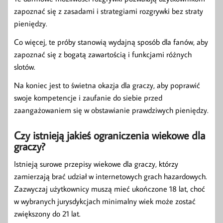
zapoznać się z zasadami i strategiami rozgrywki bez straty
pieniędzy.
Co więcej, te próby stanowią wydajną sposób dla fanów, aby
zapoznać się z bogatą zawartością i funkcjami różnych
slotów.
Na koniec jest to świetna okazja dla graczy, aby poprawić
swoje kompetencje i zaufanie do siebie przed
zaangażowaniem się w obstawianie prawdziwych pieniędzy.
Czy istnieją jakieś ograniczenia wiekowe dla
graczy?
Istnieją surowe przepisy wiekowe dla graczy, którzy
zamierzają brać udział w internetowych grach hazardowych.
Zazwyczaj użytkownicy muszą mieć ukończone 18 lat, choć
w wybranych jurysdykcjach minimalny wiek może zostać
zwiększony do 21 lat.