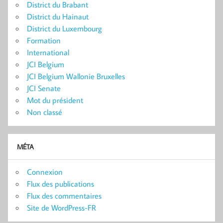
District du Brabant
District du Hainaut
District du Luxembourg
Formation
International
JCI Belgium
JCI Belgium Wallonie Bruxelles
JCI Senate
Mot du président
Non classé
MÉTA
Connexion
Flux des publications
Flux des commentaires
Site de WordPress-FR