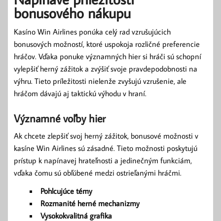
bonusového nákupu
Kasíno Win Airlines ponúka celý rad vzrušujúcich
bonusových možností, ktoré uspokoja rozličné preferencie
hráčov. Vďaka ponuke významných hier si hráči sú schopní
vylepšiť herný zážitok a zvýšiť svoje pravdepodobnosti na
výhru. Tieto príležitosti nielenže zvyšujú vzrušenie, ale
hráčom dávajú aj taktickú výhodu v hraní.
Významné voľby hier
Ak chcete zlepšiť svoj herný zážitok, bonusové možnosti v
kasíne Win Airlines sú zásadné. Tieto možnosti poskytujú
prístup k napínavej hrateľnosti a jedinečným funkciám,
vďaka čomu sú obľúbené medzi ostrieľanými hráčmi.
Pohlcujúce témy
Rozmanité herné mechanizmy
Vysokokvalitná grafika