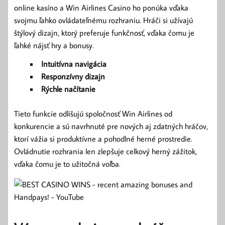
online kasíno a Win Airlines Casino ho ponúka vďaka
svojmu ľahko ovládateľnému rozhraniu. Hráči si užívajú
štýlový dizajn, ktorý preferuje funkčnosť, vďaka čomu je
ľahké nájsť hry a bonusy.
Intuitívna navigácia
Responzívny dizajn
Rýchle načítanie
Tieto funkcie odlišujú spoločnosť Win Airlines od
konkurencie a sú navrhnuté pre nových aj zdatných hráčov,
ktorí vážia si produktívne a pohodlné herné prostredie.
Ovládnutie rozhrania len zlepšuje celkový herný zážitok,
vďaka čomu je to užitočná voľba.