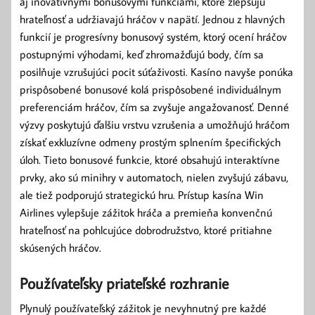
aj inovatívnymi bonusovými funkciami, ktoré zlepšujú
hrateľnosť a udržiavajú hráčov v napätí. Jednou z hlavných
funkcií je progresívny bonusový systém, ktorý ocení hráčov
postupnými výhodami, keď zhromažďujú body, čím sa
posilňuje vzrušujúci pocit súťaživosti. Kasíno navyše ponúka
prispôsobené bonusové kolá prispôsobené individuálnym
preferenciám hráčov, čím sa zvyšuje angažovanosť. Denné
výzvy poskytujú ďalšiu vrstvu vzrušenia a umožňujú hráčom
získať exkluzívne odmeny prostým splnením špecifických
úloh. Tieto bonusové funkcie, ktoré obsahujú interaktívne
prvky, ako sú minihry v automatoch, nielen zvyšujú zábavu,
ale tiež podporujú strategickú hru. Prístup kasína Win
Airlines vylepšuje zážitok hráča a premieňa konvenčnú
hrateľnosť na pohlcujúce dobrodružstvo, ktoré pritiahne
skúsených hráčov.
Používateľsky priateľské rozhranie
Plynulý používateľský zážitok je nevyhnutný pre každé