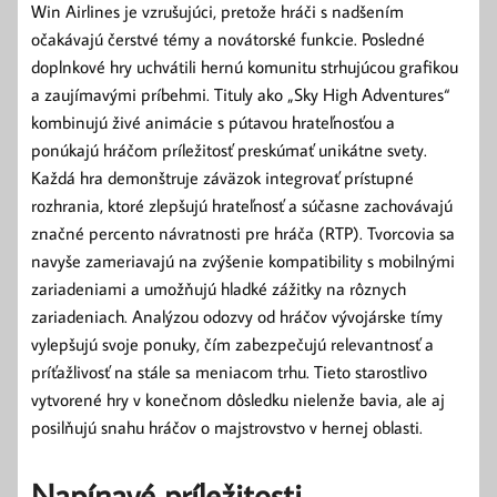
Win Airlines je vzrušujúci, pretože hráči s nadšením
očakávajú čerstvé témy a novátorské funkcie. Posledné
doplnkové hry uchvátili hernú komunitu strhujúcou grafikou
a zaujímavými príbehmi. Tituly ako „Sky High Adventures“
kombinujú živé animácie s pútavou hrateľnosťou a
ponúkajú hráčom príležitosť preskúmať unikátne svety.
Každá hra demonštruje záväzok integrovať prístupné
rozhrania, ktoré zlepšujú hrateľnosť a súčasne zachovávajú
značné percento návratnosti pre hráča (RTP). Tvorcovia sa
navyše zameriavajú na zvýšenie kompatibility s mobilnými
zariadeniami a umožňujú hladké zážitky na rôznych
zariadeniach. Analýzou odozvy od hráčov vývojárske tímy
vylepšujú svoje ponuky, čím zabezpečujú relevantnosť a
príťažlivosť na stále sa meniacom trhu. Tieto starostlivo
vytvorené hry v konečnom dôsledku nielenže bavia, ale aj
posilňujú snahu hráčov o majstrovstvo v hernej oblasti.
Napínavé príležitosti