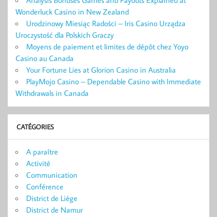
Wonderluck Casino in New Zealand
Urodzinowy Miesiąc Radości – Iris Casino Urządza
Uroczystość dla Polskich Graczy
Moyens de paiement et limites de dépôt chez Yoyo
Casino au Canada
Your Fortune Lies at Glorion Casino in Australia
PlayMojo Casino – Dependable Casino with Immediate
Withdrawals in Canada
CATÉGORIES
A paraître
Activité
Communication
Conférence
District de Liège
District de Namur