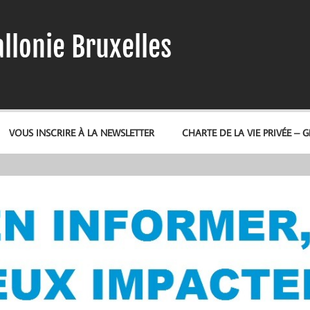
llonie Bruxelles
VOUS INSCRIRE À LA NEWSLETTER
CHARTE DE LA VIE PRIVÉE – 