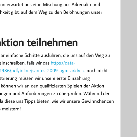
tion erwartet uns eine Mischung aus Adrenalin und
ichkeit gibt, auf dem Weg zu den Belohnungen unser
aktion teilnehmen
r einfache Schritte ausführen, die uns auf den Weg zu
einschreiben, falls wir das
https://data-
986/pdf/inline/santos-2009-agm-address
noch nicht
strierung müssen wir unsere erste Einzahlung
können wir an den qualifizierten Spielen der Aktion
ingungen und Anforderungen zu überprüfen. Während der
da diese uns Tipps bieten, wie wir unsere Gewinnchancen
 meistern!