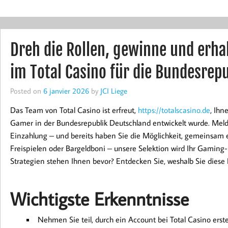
Dreh die Rollen, gewinne und erh
im Total Casino für die Bundesrep
Posted on
6 janvier 2026
by
JCI Liege
Das Team von Total Casino ist erfreut,
https://totalscasino.de
, Ihn
Gamer in der Bundesrepublik Deutschland entwickelt wurde. Melden
Einzahlung – und bereits haben Sie die Möglichkeit, gemeinsam e
Freispielen oder Bargeldboni – unsere Selektion wird Ihr Gaming
Strategien stehen Ihnen bevor? Entdecken Sie, weshalb Sie die
Wichtigste Erkenntnisse
Nehmen Sie teil, durch ein Account bei Total Casino erste