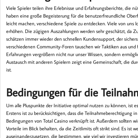
Viele Spieler teilen ihre Erlebnisse und Erfahrungsberichte, die nü
haben eine große Begeisterung für die benutzerfreundliche Oberflä
leicht machen, verschiedene Spiele zu entdecken. Viele von uns 
erhöhen. Die zügigen Auszahlungen werden sehr geschätzt, da Zuver
schätzen immer wieder den schnellen Kundensupport, der sicherstel
verschiedenen Community-Foren tauschen wir Taktiken aus und 
Erfahrungen vergrößern nicht nur unser Wissen, sondern ermöglic
Austausch mit anderen Spielern zeigt eine Gemeinschaft, die dur
ist.
Bedingungen für die Teilnah
Um alle Pluspunkte der Initiative optimal nutzen zu können, ist
Erstens ist zu berücksichtigen, dass die Teilnahmeberechtigung 
Bedingungen von Total Casino verknüpft ist. Außerdem sollten w
Vorteile im Blick behalten, da die Zeitlimits oft strikt sind. Es i
auseinanderzusetzen, die bestimmen, wie viel wir investieren mü