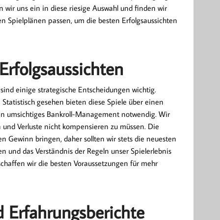
 wir uns ein in diese riesige Auswahl und finden wir
ren Spielplänen passen, um die besten Erfolgsaussichten
Erfolgsaussichten
ind einige strategische Entscheidungen wichtig.
Statistisch gesehen bieten diese Spiele über einen
ein umsichtiges Bankroll-Management notwendig. Wir
en und Verluste nicht kompensieren zu müssen. Die
Gewinn bringen, daher sollten wir stets die neuesten
en und das Verständnis der Regeln unser Spielerlebnis
schaffen wir die besten Voraussetzungen für mehr
d Erfahrungsberichte