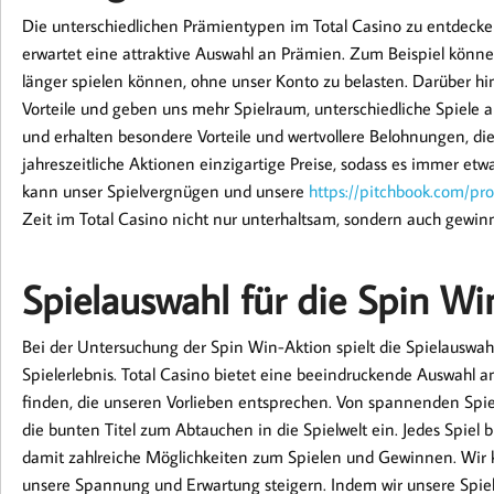
Die unterschiedlichen Prämientypen im Total Casino zu entdecken
erwartet eine attraktive Auswahl an Prämien. Zum Beispiel könne
länger spielen können, ohne unser Konto zu belasten. Darüber hi
Vorteile und geben uns mehr Spielraum, unterschiedliche Spiele
und erhalten besondere Vorteile und wertvollere Belohnungen, di
jahreszeitliche Aktionen einzigartige Preise, sodass es immer et
kann unser Spielvergnügen und unsere
https://pitchbook.com/pr
Zeit im Total Casino nicht nur unterhaltsam, sondern auch gewin
Spielauswahl für die Spin Wi
Bei der Untersuchung der Spin Win-Aktion spielt die Spielauswahl
Spielerlebnis. Total Casino bietet eine beeindruckende Auswahl a
finden, die unseren Vorlieben entsprechen. Von spannenden Spiel
die bunten Titel zum Abtauchen in die Spielwelt ein. Jedes Spiel
damit zahlreiche Möglichkeiten zum Spielen und Gewinnen. Wir k
unsere Spannung und Erwartung steigern. Indem wir unsere Spiel