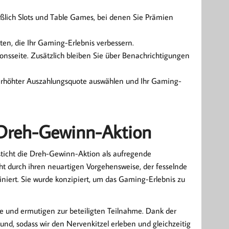
eßlich Slots und Table Games, bei denen Sie Prämien
en, die Ihr Gaming-Erlebnis verbessern.
onsseite. Zusätzlich bleiben Sie über Benachrichtigungen
rhöhter Auszahlungsquote auswählen und Ihr Gaming-
Dreh-Gewinn-Aktion
ticht die Dreh-Gewinn-Aktion als aufregende
icht durch ihren neuartigen Vorgehensweise, der fesselnde
niert. Sie wurde konzipiert, um das Gaming-Erlebnis zu
 und ermutigen zur beteiligten Teilnahme. Dank der
nd, sodass wir den Nervenkitzel erleben und gleichzeitig