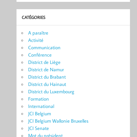
CATÉGORIES
A paraître
Activité
Communication
Conférence
District de Liège
District de Namur
District du Brabant
District du Hainaut
District du Luxembourg
Formation
International
JCI Belgium
JCI Belgium Wallonie Bruxelles
JCI Senate
Mot du président