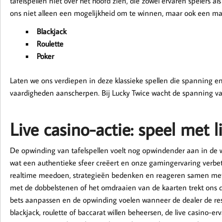
tafelspellen niet over het hoofd zien, die zowel ervaren spelers a
ons niet alleen een mogelijkheid om te winnen, maar ook een man
Blackjack
Roulette
Poker
Laten we ons verdiepen in deze klassieke spellen die spanning en
vaardigheden aanscherpen. Bij Lucky Twice wacht de spanning van
Live casino-actie: speel met l
De opwinding van tafelspellen voelt nog opwindender aan in de we
wat een authentieke sfeer creëert en onze gamingervaring verbet
realtime meedoen, strategieën bedenken en reageren samen met 
met de dobbelstenen of het omdraaien van de kaarten trekt ons d
bets aanpassen en de opwinding voelen wanneer de dealer de r
blackjack, roulette of baccarat willen beheersen, de live casino-