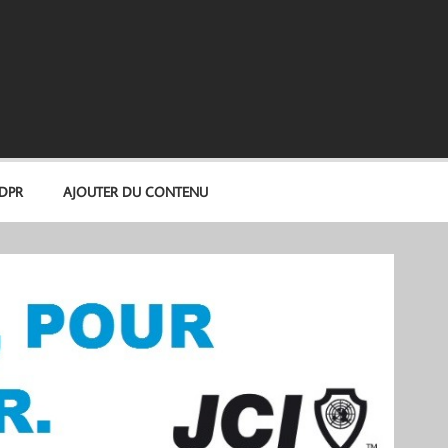
GDPR
AJOUTER DU CONTENU