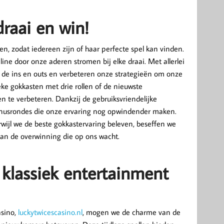
draai en win!
, zodat iedereen zijn of haar perfecte spel kan vinden.
ne door onze aderen stromen bij elke draai. Met allerlei
n de ins en outs en verbeteren onze strategieën om onze
ke gokkasten met drie rollen of de nieuwste
 te verbeteren. Dankzij de gebruiksvriendelijke
bonusrondes die onze ervaring nog opwindender maken.
jl we de beste gokkastervaring beleven, beseffen we
 van de overwinning die op ons wacht.
 klassiek entertainment
asino,
luckytwicescasino.nl
, mogen we de charme van de