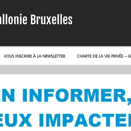
llonie Bruxelles
VOUS INSCRIRE À LA NEWSLETTER
CHARTE DE LA VIE PRIVÉE – 