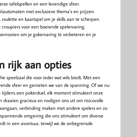
rse tafelspellen en een levendige sfeer.
itautomaten met exclusieve thema’s en prijzen.
 roulette en kaartspel om je skills aan te scherpen.
e croupiers voor een boeiende spelervaring.
ernooien om je gokervaring te verbeteren en je
 rijk aan opties
 speelzaal die voor ieder wat wils biedt. Met een
erende sfeer en genieten we van de spanning. Of we nu
 tijdens een pokerduel, elk moment stimuleert onze
n draaien gracieus en nodigen ons uit om risicovolle
 aangaan, verbinding maken met andere spelers en zo
n spannende omgeving die ons stimuleert om diverse
rdt in een avontuur, terwijl we de onbegrensde