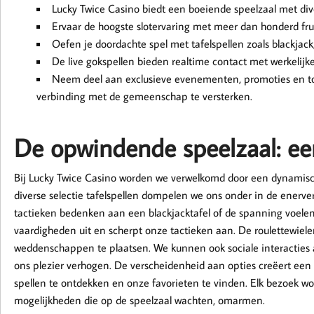
Lucky Twice Casino biedt een boeiende speelzaal met dive
Ervaar de hoogste slotervaring met meer dan honderd fru
Oefen je doordachte spel met tafelspellen zoals blackjack,
De live gokspellen bieden realtime contact met werkelijk
Neem deel aan exclusieve evenementen, promoties en to
verbinding met de gemeenschap te versterken.
De opwindende speelzaal: een
Bij Lucky Twice Casino worden we verwelkomd door een dynamische
diverse selectie tafelspellen dompelen we ons onder in de enerv
tactieken bedenken aan een blackjacktafel of de spanning voelen
vaardigheden uit en scherpt onze tactieken aan. De roulettewiele
weddenschappen te plaatsen. We kunnen ook sociale interacties
ons plezier verhogen. De verscheidenheid aan opties creëert ee
spellen te ontdekken en onze favorieten te vinden. Elk bezoek wo
mogelijkheden die op de speelzaal wachten, omarmen.