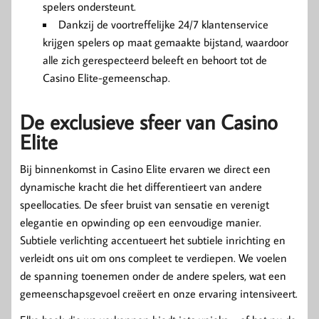
spelers ondersteunt.
Dankzij de voortreffelijke 24/7 klantenservice
krijgen spelers op maat gemaakte bijstand, waardoor
alle zich gerespecteerd beleeft en behoort tot de
Casino Elite-gemeenschap.
De exclusieve sfeer van Casino
Elite
Bij binnenkomst in Casino Elite ervaren we direct een
dynamische kracht die het differentieert van andere
speellocaties. De sfeer bruist van sensatie en verenigt
elegantie en opwinding op een eenvoudige manier.
Subtiele verlichting accentueert het subtiele inrichting en
verleidt ons uit om ons compleet te verdiepen. We voelen
de spanning toenemen onder de andere spelers, wat een
gemeenschapsgevoel creëert en onze ervaring intensiveert.