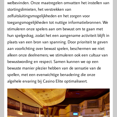
welbevinden. Onze maatregelen omvatten het instellen van
stortingslimieten, het verstrekken van
zelfuitsluitingsmogelijkheden en het zorgen voor
toegangsmogelijkheden tot nuttige informatiebronnen. We
stimuleren onze spelers aan om bewust om te gaan met
hun spelgedrag, zodat het een aangename activiteit blijft in
plaats van een bron van spanning. Door prioriteit te geven
aan voorlichting over bewust spelen, beschermen we niet
alleen onze deelnemers; we stimuleren ook een cultuur van
bewustwording en respect. Samen kunnen we op een
bewuste manier plezier hebben van de sensatie van de
spellen, met een evenwichtige benadering die onze
algehele ervaring bij Casino Elite optimaliseert.