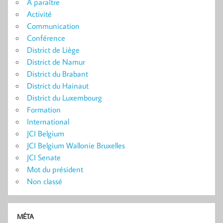
A paraître
Activité
Communication
Conférence
District de Liège
District de Namur
District du Brabant
District du Hainaut
District du Luxembourg
Formation
International
JCI Belgium
JCI Belgium Wallonie Bruxelles
JCI Senate
Mot du président
Non classé
MÉTA