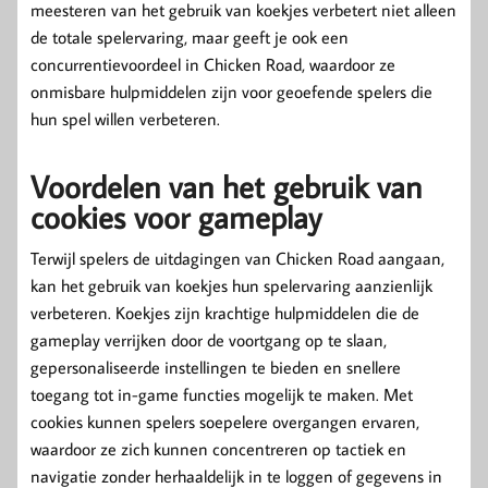
meesteren van het gebruik van koekjes verbetert niet alleen
de totale spelervaring, maar geeft je ook een
concurrentievoordeel in Chicken Road, waardoor ze
onmisbare hulpmiddelen zijn voor geoefende spelers die
hun spel willen verbeteren.
Voordelen van het gebruik van
cookies voor gameplay
Terwijl spelers de uitdagingen van Chicken Road aangaan,
kan het gebruik van koekjes hun spelervaring aanzienlijk
verbeteren. Koekjes zijn krachtige hulpmiddelen die de
gameplay verrijken door de voortgang op te slaan,
gepersonaliseerde instellingen te bieden en snellere
toegang tot in-game functies mogelijk te maken. Met
cookies kunnen spelers soepelere overgangen ervaren,
waardoor ze zich kunnen concentreren op tactiek en
navigatie zonder herhaaldelijk in te loggen of gegevens in