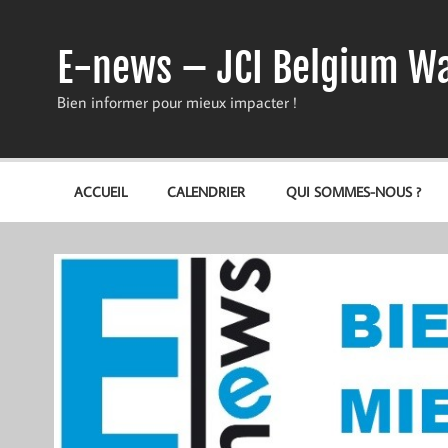
Skip
to
content
E-news – JCI Belgium Wa
Bien informer pour mieux impacter !
ACCUEIL
CALENDRIER
QUI SOMMES-NOUS ?