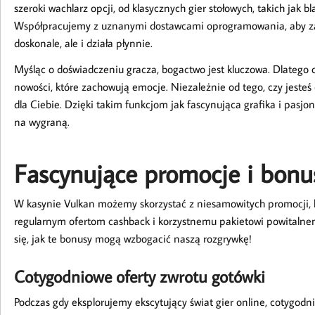
szeroki wachlarz opcji, od klasycznych gier stołowych, takich jak b
Współpracujemy z uznanymi dostawcami oprogramowania, aby zag
doskonale, ale i działa płynnie.
Myśląc o doświadczeniu gracza, bogactwo jest kluczowa. Dlatego 
nowości, które zachowują emocje. Niezależnie od tego, czy jest
dla Ciebie. Dzięki takim funkcjom jak fascynująca grafika i pasjon
na wygraną.
Fascynujące promocje i bonu
W kasynie Vulkan możemy skorzystać z niesamowitych promocji, k
regularnym ofertom cashback i korzystnemu pakietowi powitalnem
się, jak te bonusy mogą wzbogacić naszą rozgrywkę!
Cotygodniowe oferty zwrotu gotówki
Podczas gdy eksplorujemy ekscytujący świat gier online, cotygodn