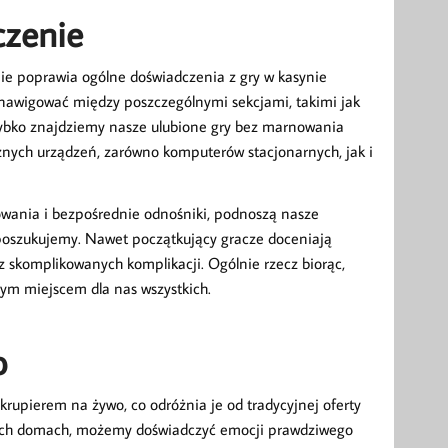
czenie
nie poprawia ogólne doświadczenia z gry w kasynie
 nawigować między poszczególnymi sekcjami, takimi jak
 szybko znajdziemy nasze ulubione gry bez marnowania
żnych urządzeń, zarówno komputerów stacjonarnych, jak i
trowania i bezpośrednie odnośniki, podnoszą nasze
 poszukujemy. Nawet początkujący gracze doceniają
 skomplikowanych komplikacji. Ogólnie rzecz biorąc,
nym miejscem dla nas wszystkich.
o
krupierem na żywo, co odróżnia je od tradycyjnej oferty
szych domach, możemy doświadczyć emocji prawdziwego