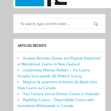
ARTICLES RÉCENTS
Analysis Bonuses Games and Payouts Explained
at Wonderluck Casino in New Zealand
Urodzinowy Miesiąc Radości – Iris Casino
Urządza Uroczystość dla Polskich Graczy
Moyens de paiement et limites de dépôt chez
Yoyo Casino au Canada
Your Fortune Lies at Glorion Casino in Australia
PlayMojo Casino – Dependable Casino with
Immediate Withdrawals in Canada