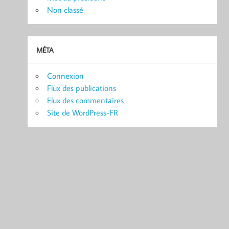
Non classé
MÉTA
Connexion
Flux des publications
Flux des commentaires
Site de WordPress-FR