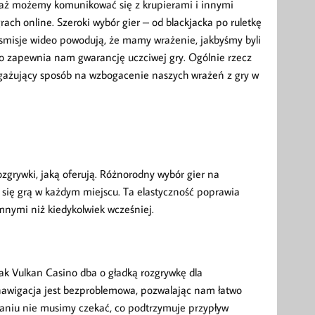
ieważ możemy komunikować się z krupierami i innymi
rach online. Szeroki wybór gier – od blackjacka po ruletkę
ansmisje wideo powodują, że mamy wrażenie, jakbyśmy byli
wo zapewnia nam gwarancję uczciwej gry. Ogólnie rzecz
gażujący sposób na wzbogacenie naszych wrażeń z gry w
zgrywki, jaką oferują. Różnorodny wybór gier na
 się grą w każdym miejscu. Ta elastyczność poprawia
mnymi niż kiedykolwiek wcześniej.
jak Vulkan Casino dba o gładką rozgrywkę dla
e nawigacja jest bezproblemowa, pozwalając nam łatwo
aniu nie musimy czekać, co podtrzymuje przypływ