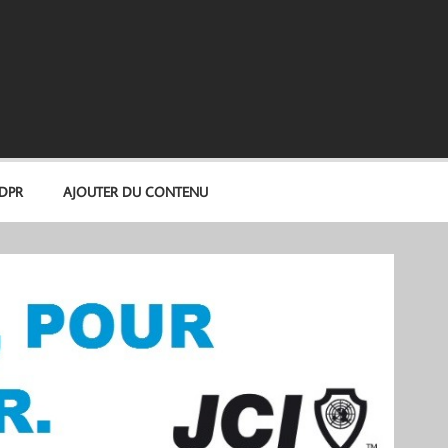
GDPR
AJOUTER DU CONTENU