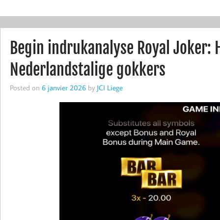
Begin indrukanalyse Royal Joker:
Nederlandstalige gokkers
Posted on
6 janvier 2026
by
JCI Liege