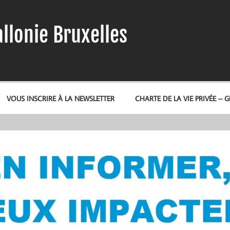
llonie Bruxelles
VOUS INSCRIRE À LA NEWSLETTER
CHARTE DE LA VIE PRIVÉE – 