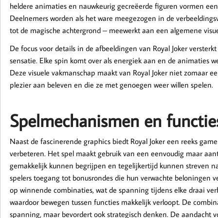
heldere animaties en nauwkeurig gecreëerde figuren vormen ee
Deelnemers worden als het ware meegezogen in de verbeeldingsvol
tot de magische achtergrond – meewerkt aan een algemene visuele 
De focus voor details in de afbeeldingen van Royal Joker versterk
sensatie. Elke spin komt over als energiek aan en de animaties we
Deze visuele vakmanschap maakt van Royal Joker niet zomaar een
plezier aan beleven en die ze met genoegen weer willen spelen.
Spelmechanismen en functie
Naast de fascinerende graphics biedt Royal Joker een reeks game
verbeteren. Het spel maakt gebruik van een eenvoudig maar aantr
gemakkelijk kunnen begrijpen en tegelijkertijd kunnen streven n
spelers toegang tot bonusrondes die hun verwachte beloningen v
op winnende combinaties, wat de spanning tijdens elke draai verho
waardoor bewegen tussen functies makkelijk verloopt. De combin
spanning, maar bevordert ook strategisch denken. De aandacht v