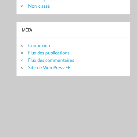
Non classé
MÉTA
Connexion
Flux des publications
Flux des commentaires
Site de WordPress-FR