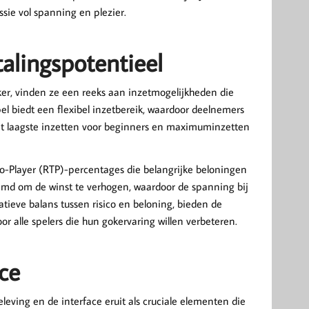
sie vol spanning en plezier.
alingspotentieel
oker, vinden ze een reeks aan inzetmogelijkheden die
 spel biedt een flexibel inzetbereik, waardoor deelnemers
t laagste inzetten voor beginners en maximuminzetten
-to-Player (RTP)-percentages die belangrijke beloningen
emd om de winst te verhogen, waardoor de spanning bij
tieve balans tussen risico en beloning, bieden de
 alle spelers die hun gokervaring willen verbeteren.
ce
leving en de interface eruit als cruciale elementen die