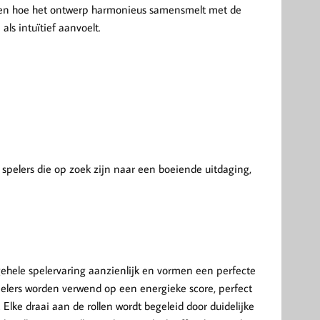
eren hoe het ontwerp harmonieus samensmelt met de
ls intuïtief aanvoelt.
 spelers die op zoek zijn naar een boeiende uitdaging,
gehele spelervaring aanzienlijk en vormen een perfecte
pelers worden verwend op een energieke score, perfect
lke draai aan de rollen wordt begeleid door duidelijke