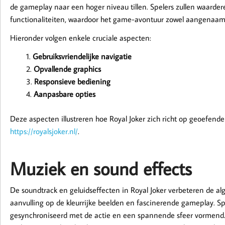
de gameplay naar een hoger niveau tillen. Spelers zullen waard
functionaliteiten, waardoor het game-avontuur zowel aangenaam a
Hieronder volgen enkele cruciale aspecten:
Gebruiksvriendelijke navigatie
Opvallende graphics
Responsieve bediening
Aanpasbare opties
Deze aspecten illustreren hoe Royal Joker zich richt op geoefende
https://royalsjoker.nl/
.
Muziek en sound effects
De soundtrack en geluidseffecten in Royal Joker verbeteren de al
aanvulling op de kleurrijke beelden en fascinerende gameplay. S
gesynchroniseerd met de actie en een spannende sfeer vormend. E