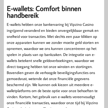
E-wallets: Comfort binnen
handbereik
E-wallets hebben onze bankervaring bij Vipzino Casino
ingrijpend veranderd en bieden onvergelijkbaar gemak en
snelheid voor transacties. Met slechts een paar klikken op
onze apparaten kunnen we zonder moeite geld storten en
opnemen, waardoor we ons kunnen concentreren op het
spelen in plaats van op bankzaken. De integratie van e-
wallets betekent snelle geldoverboekingen, waardoor we
direct toegang hebben tot onze winsten en stortingen.
Bovendien geven de verhoogde beveiligingsfuncties ons
gemoedsrust, wetende dat onze financiële gegevens
beschermd zijn. We kunnen ook kiezen uit meerdere e-
walletplatforms om de beste optie voor onze behoeften te
vinden. Kortom, het gebruik van e-wallets vereenvoudigt
onze financiële transacties, waardoor onze tijd bij Vipzino