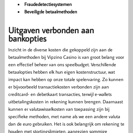
Fraudedetectiesystemen
Beveiligde betaalmethoden
Uitgaven verbonden aan
bankopties
Inzicht in de diverse kosten die gekoppeld zijn aan de
betaalmethoden bij Vipzino Casino is van groot belang voor
een effectief beheer van ons speelbudget. Verschillende
betaalopties hebben elk hun eigen kostenstructuur, wat
impact kan hebben op onze totale spelervaring. Zo kunnen
er bijvoorbeeld transactiekosten verbonden zijn aan
creditcard- en debetkaart transacties, terwijl e-wallets
uitbetalingskosten in rekening kunnen brengen. Daarnaast
kunnen er valutawisselkosten van toepassing zijn bij
specifieke methoden, met name als we een andere valuta
dan de euro gebruiken. Het is ook belangrijk om rekening te
houden met stortingslimieten, aangezien sommige