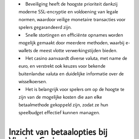
Beveiliging heeft de hoogste prioriteit dankzij
moderne SSL-encryptie en voldoening van legale
normen, waardoor veilige monetaire transacties voor
spelers gegarandeerd zijn.
Snelle stortingen en efficiënte opnames worden
mogelijk gemaakt door meerdere methoden, waarbij e-
wallets de meest vlotte verwerkingstijden bieden.
Het casino aanvaardt diverse valuta, met name de
euro, en verstrekt ook keuzes voor bekende
buitenlandse valuta en duidelijke informatie over de
wisselkoersen.
Het is belangrijk voor spelers om op de hoogte te
zijn van de mogelijke kosten die aan elke
betaalmethode gekoppeld zijn, zodat ze hun
speelbudget effectief kunnen managen.
Inzicht van betaalopties bij