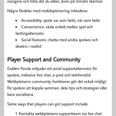
navigera och hitta det du söker, även på mindre skärmar.
Några fördelar med mobiloptimering inkluderar:
Accessibility: spela var som helst, när som helst
Convenience: växla enkelt mellan spel och
bettingalternativ
Social features: chatta med andra spelare och
dealers i realtid
Player Support and Community
Golden Panda erbjuder ett antal supportalternativ för
spelare, inklusive live chat, e-post och telefonstöd.
Webbplatsens community-funktioner gör det också möjligt
för spelare att koppla samman, dela tips och strategier eller
bara socialisera.
Some ways that players can get support include:
Kontakta webbplatsens supportteam via live chat