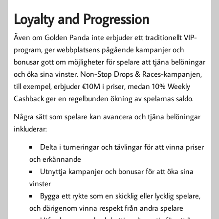
Loyalty and Progression
Även om Golden Panda inte erbjuder ett traditionellt VIP-
program, ger webbplatsens pågående kampanjer och
bonusar gott om möjligheter för spelare att tjäna belöningar
och öka sina vinster. Non-Stop Drops & Races-kampanjen,
till exempel, erbjuder €10M i priser, medan 10% Weekly
Cashback ger en regelbunden ökning av spelarnas saldo.
Några sätt som spelare kan avancera och tjäna belöningar
inkluderar:
Delta i turneringar och tävlingar för att vinna priser
och erkännande
Utnyttja kampanjer och bonusar för att öka sina
vinster
Bygga ett rykte som en skicklig eller lycklig spelare,
och därigenom vinna respekt från andra spelare