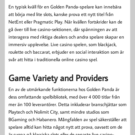
En typisk kväll för en Golden Panda-spelare kan innebära
att börja med lite slots, kanske prova ett nytt titel från
NetEnt eller Pragmatic Play. När kvällen fortskrider kan de
gå över till live casino-sektionen, där spänningen av att
interagera med riktiga dealers och andra spelare skapar en
immersiv upplevelse. Live casino spelen, som blackjack,
roulette och baccarat, erbjuder en social interaktion som är
svår att hitta i traditionella online casino spel.
Game Variety and Providers
En av de utmärkande funktionerna hos Golden Panda är
dess omfattande spelbibliotek, med över 4 000 titlar från
mer än 100 leverantörer. Detta inkluderar branschjättar som
Playtech och Nolimit City, samt mindre studios som
BGaming och Habanero. Mångfalden av spel säkerställer att
spelare alltid kan hitta något nytt att prova, oavsett om de
är sugna på klassiska slots eller de senaste live casino-