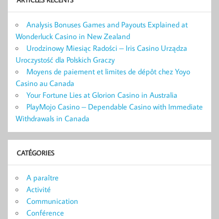
Analysis Bonuses Games and Payouts Explained at
Wonderluck Casino in New Zealand
Urodzinowy Miesiąc Radości – Iris Casino Urządza
Uroczystość dla Polskich Graczy
Moyens de paiement et limites de dépôt chez Yoyo
Casino au Canada
Your Fortune Lies at Glorion Casino in Australia
PlayMojo Casino – Dependable Casino with Immediate
Withdrawals in Canada
CATÉGORIES
A paraître
Activité
Communication
Conférence