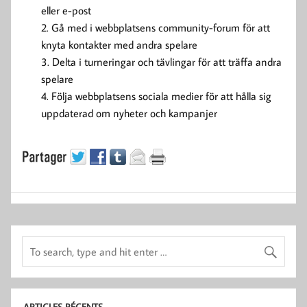
eller e-post
Gå med i webbplatsens community-forum för att
knyta kontakter med andra spelare
Delta i turneringar och tävlingar för att träffa andra
spelare
Följa webbplatsens sociala medier för att hålla sig
uppdaterad om nyheter och kampanjer
ARTICLES RÉCENTS