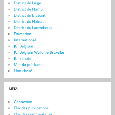
District de Liège
District de Namur
District du Brabant
District du Hainaut
District du Luxembourg
Formation
International
JCI Belgium
JCI Belgium Wallonie Bruxelles
JCI Senate
Mot du président
Non classé
MÉTA
Connexion
Flux des publications
Flux des commentaires