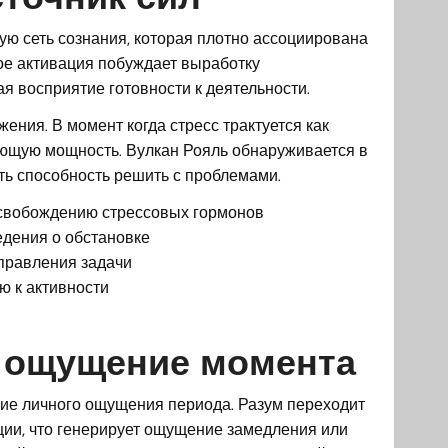
 сеть сознания, которая плотно ассоциирована
ое активация побуждает выработку
я восприятие готовности к деятельности.
ния. В момент когда стресс трактуется как
рующую мощность. Вулкан Рояль обнаруживается в
ть способность решить с проблемами.
свобождению стрессовых гормонов
едения о обстановке
правления задачи
 к активности
 ощущение момента
ие личного ощущения периода. Разум переходит
ии, что генерирует ощущение замедления или