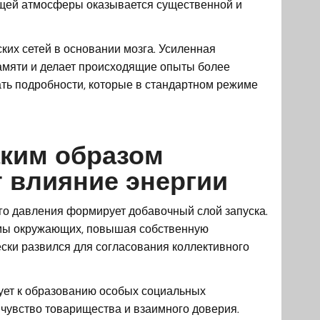
ющей атмосферы оказывается существенной и
их сетей в основании мозга. Усиленная
мяти и делает происходящие опыты более
ть подробности, которые в стандартном режиме
аким образом
 влияние энергии
го давления формирует добавочный слой запуска.
мы окружающих, повышая собственную
чески развился для согласования коллективного
ует к образованию особых социальных
 чувство товарищества и взаимного доверия.