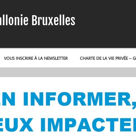
llonie Bruxelles
VOUS INSCRIRE À LA NEWSLETTER
CHARTE DE LA VIE PRIVÉE – 