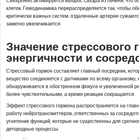
Синхронно активируется выброс сахара из печени, что о
клеток. Гемодинамика перераспределяется так, чтобы о
критически важных систем. отдаленные артерии сужаются
заметно увеличивается.
Значение стрессового 
энергичности и сосред
Стрессовый гормон составляет главный посредник, кото
вещество соединяется с датчиками по всему организму,
обнаруживается в обостренном фокусе и увеличенной р
более чувствительными, а время реакции сокращается.
Эффект стрессового гормона распространяется на главну
работу нейротрансмиттеров, ответственных за сосредот
угнетение функций, которые не существенны для срочног
детородные процессы.