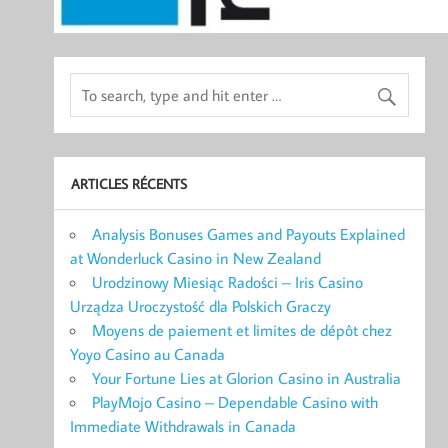
ARTICLES RÉCENTS
Analysis Bonuses Games and Payouts Explained
at Wonderluck Casino in New Zealand
Urodzinowy Miesiąc Radości – Iris Casino
Urządza Uroczystość dla Polskich Graczy
Moyens de paiement et limites de dépôt chez
Yoyo Casino au Canada
Your Fortune Lies at Glorion Casino in Australia
PlayMojo Casino – Dependable Casino with
Immediate Withdrawals in Canada