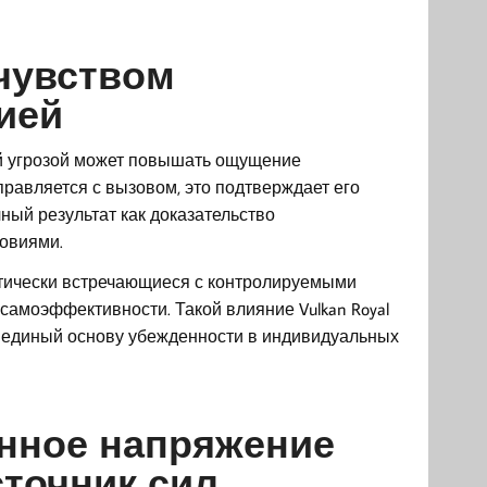
чувством
ией
й угрозой может повышать ощущение
равляется с вызовом, это подтверждает его
ный результат как доказательство
овиями.
атически встречающиеся с контролируемыми
амоэффективности. Такой влияние Vulkan Royal
 единый основу убежденности в индивидуальных
енное напряжение
точник сил