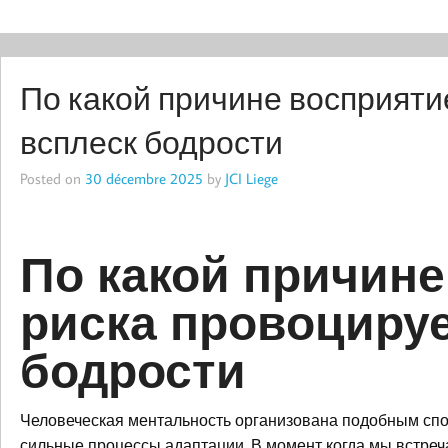
По какой причине восприяти
всплеск бодрости
Posted on
30 décembre 2025
by
JCI Liege
По какой причине
риска провоцируе
бодрости
Человеческая ментальность организована подобным спо
сильные процессы адаптации. В момент когда мы встреч