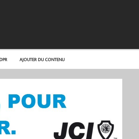
GDPR
AJOUTER DU CONTENU