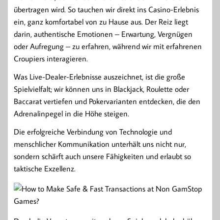
übertragen wird. So tauchen wir direkt ins Casino-Erlebnis
ein, ganz komfortabel von zu Hause aus. Der Reiz liegt
darin, authentische Emotionen – Erwartung, Vergnügen
oder Aufregung – zu erfahren, während wir mit erfahrenen
Croupiers interagieren.
Was Live-Dealer-Erlebnisse auszeichnet, ist die große
Spielvielfalt; wir können uns in Blackjack, Roulette oder
Baccarat vertiefen und Pokervarianten entdecken, die den
Adrenalinpegel in die Höhe steigen.
Die erfolgreiche Verbindung von Technologie und
menschlicher Kommunikation unterhält uns nicht nur,
sondern schärft auch unsere Fähigkeiten und erlaubt so
taktische Exzellenz.