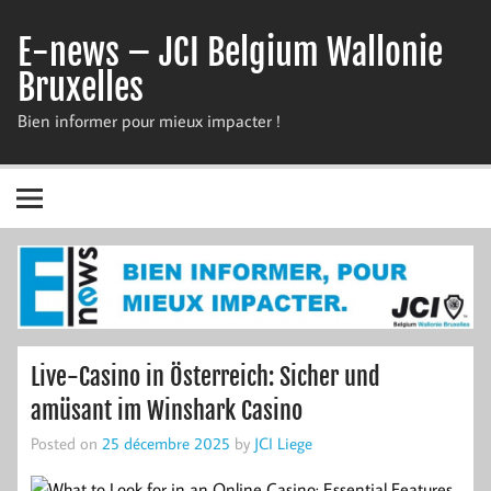
Skip
to
E-news – JCI Belgium Wallonie
content
Bruxelles
Bien informer pour mieux impacter !
Live-Casino in Österreich: Sicher und
amüsant im Winshark Casino
Posted on
25 décembre 2025
by
JCI Liege