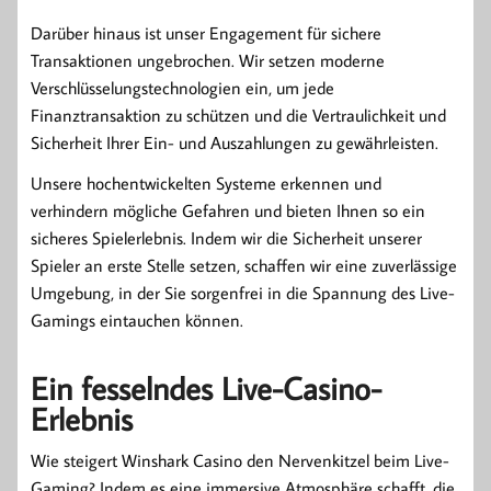
Darüber hinaus ist unser Engagement für sichere
Transaktionen ungebrochen. Wir setzen moderne
Verschlüsselungstechnologien ein, um jede
Finanztransaktion zu schützen und die Vertraulichkeit und
Sicherheit Ihrer Ein- und Auszahlungen zu gewährleisten.
Unsere hochentwickelten Systeme erkennen und
verhindern mögliche Gefahren und bieten Ihnen so ein
sicheres Spielerlebnis. Indem wir die Sicherheit unserer
Spieler an erste Stelle setzen, schaffen wir eine zuverlässige
Umgebung, in der Sie sorgenfrei in die Spannung des Live-
Gamings eintauchen können.
Ein fesselndes Live-Casino-
Erlebnis
Wie steigert Winshark Casino den Nervenkitzel beim Live-
Gaming? Indem es eine immersive Atmosphäre schafft, die