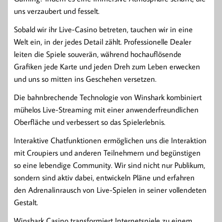
uns verzaubert und fesselt.
Sobald wir ihr Live-Casino betreten, tauchen wir in eine
Welt ein, in der jedes Detail zählt. Professionelle Dealer
leiten die Spiele souverän, während hochauflösende
Grafiken jede Karte und jeden Dreh zum Leben erwecken
und uns so mitten ins Geschehen versetzen.
Die bahnbrechende Technologie von Winshark kombiniert
mühelos Live-Streaming mit einer anwenderfreundlichen
Oberfläche und verbessert so das Spielerlebnis.
Interaktive Chatfunktionen ermöglichen uns die Interaktion
mit Croupiers und anderen Teilnehmern und begünstigen
so eine lebendige Community. Wir sind nicht nur Publikum,
sondern sind aktiv dabei, entwickeln Pläne und erfahren
den Adrenalinrausch von Live-Spielen in seiner vollendeten
Gestalt.
Winshark Casino transformiert Internetspiele zu einem