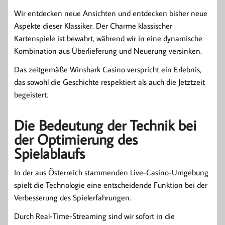
Wir entdecken neue Ansichten und entdecken bisher neue
Aspekte dieser Klassiker. Der Charme klassischer
Kartenspiele ist bewahrt, während wir in eine dynamische
Kombination aus Überlieferung und Neuerung versinken.
Das zeitgemäße Winshark Casino verspricht ein Erlebnis,
das sowohl die Geschichte respektiert als auch die Jetztzeit
begeistert.
Die Bedeutung der Technik bei
der Optimierung des
Spielablaufs
In der aus Österreich stammenden Live-Casino-Umgebung
spielt die Technologie eine entscheidende Funktion bei der
Verbesserung des Spielerfahrungen.
Durch Real-Time-Streaming sind wir sofort in die