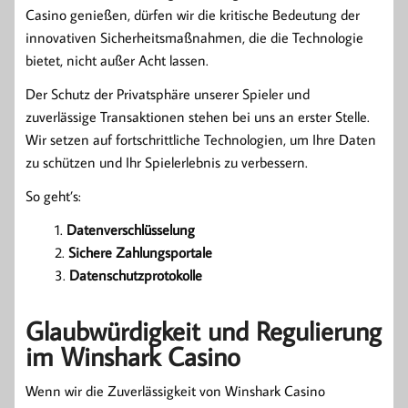
Casino genießen, dürfen wir die kritische Bedeutung der
innovativen Sicherheitsmaßnahmen, die die Technologie
bietet, nicht außer Acht lassen.
Der Schutz der Privatsphäre unserer Spieler und
zuverlässige Transaktionen stehen bei uns an erster Stelle.
Wir setzen auf fortschrittliche Technologien, um Ihre Daten
zu schützen und Ihr Spielerlebnis zu verbessern.
So geht’s:
Datenverschlüsselung
Sichere Zahlungsportale
Datenschutzprotokolle
Glaubwürdigkeit und Regulierung
im Winshark Casino
Wenn wir die Zuverlässigkeit von Winshark Casino