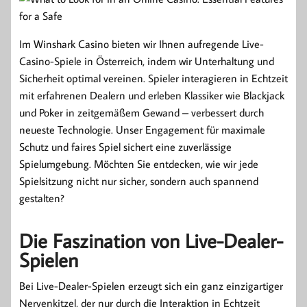
Im Winshark Casino bieten wir Ihnen aufregende Live-
Casino-Spiele in Österreich, indem wir Unterhaltung und
Sicherheit optimal vereinen. Spieler interagieren in Echtzeit
mit erfahrenen Dealern und erleben Klassiker wie Blackjack
und Poker in zeitgemäßem Gewand – verbessert durch
neueste Technologie. Unser Engagement für maximale
Schutz und faires Spiel sichert eine zuverlässige
Spielumgebung. Möchten Sie entdecken, wie wir jede
Spielsitzung nicht nur sicher, sondern auch spannend
gestalten?
Die Faszination von Live-Dealer-
Spielen
Bei Live-Dealer-Spielen erzeugt sich ein ganz einzigartiger
Nervenkitzel, der nur durch die Interaktion in Echtzeit